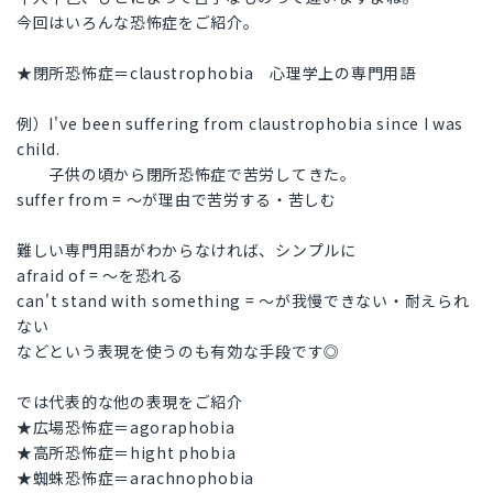
今回はいろんな恐怖症をご紹介。
★閉所恐怖症＝claustrophobia 心理学上の専門用語
例）I've been suffering from claustrophobia since I was
child.
子供の頃から閉所恐怖症で苦労してきた。
suffer from = ～が理由で苦労する・苦しむ
難しい専門用語がわからなければ、シンプルに
afraid of = ～を恐れる
can't stand with something = ～が我慢できない・耐えられ
ない
などという表現を使うのも有効な手段です◎
では代表的な他の表現をご紹介
★広場恐怖症＝agoraphobia
★高所恐怖症＝hight phobia
★蜘蛛恐怖症＝arachnophobia