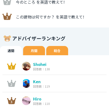
今のところ を英語で教えて!
この建物は何ですか？ を英語で教えて!
アドバイザーランキング
週間
月間
総合
Shohei
回答数：138
Ken
回答数：119
Hiro
回答数：110