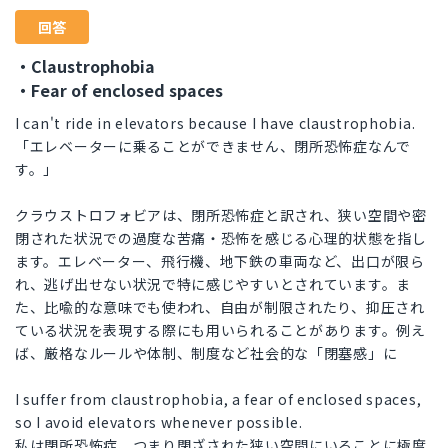
回答
・Claustrophobia
・Fear of enclosed spaces
I can't ride in elevators because I have claustrophobia.
「エレベーターに乗ることができません、閉所恐怖症なんで
す。」
クラウストロフォビアは、閉所恐怖症と訳され、狭い空間や密
閉された状況での過度な苦痛・恐怖を感じる心理的状態を指し
ます。エレベーター、飛行機、地下鉄の車両など、出口が限ら
れ、逃げ出せない状況で特に感じやすいとされています。ま
た、比喩的な意味でも使われ、自由が制限されたり、抑圧され
ている状況を表現する際にも用いられることがあります。例え
ば、厳格なルールや体制、制度など社会的な「閉塞感」に
I suffer from claustrophobia, a fear of enclosed spaces,
so I avoid elevators whenever possible.
私は閉所恐怖症、つまり閉ざされた狭い空間にいることに極度