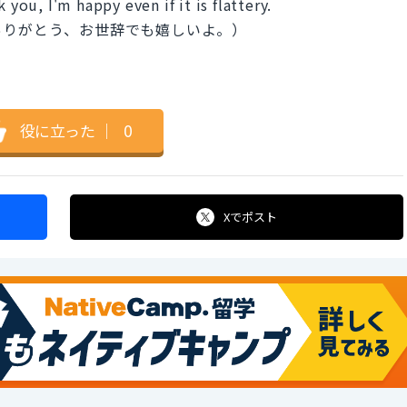
 you, I'm happy even if it is flattery.
ありがとう、お世辞でも嬉しいよ。）
役に立った
｜
0
Xで
ポスト