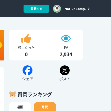
NativeCamp.
質問する
役に立った
PV
0
2,934
シェア
ポスト
質問ランキング
週間
月間