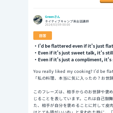
Greenさん
ネイティブキャンプ英会話講師
2024/03/09 00:00
回答
・I'd be flattered even if it's just fla
・Even if it's just sweet talk, it's stil
・Even if it's just a compliment, it's s
You really liked my cooking? I'd be flatt
「私の料理、本当に気に入ったの？お世
このフレーズは、相手からのお世辞や褒
じることを表しています。これは自己鼓
た、相手が自分を褒めることに対して皮
はとても頭がいいね」と言われた時に、