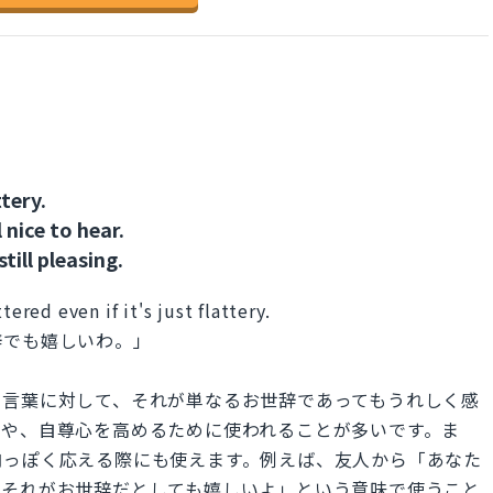
ttery.
l nice to hear.
till pleasing.
ered even if it's just flattery.
辞でも嬉しいわ。」
め言葉に対して、それが単なるお世辞であってもうれしく感
舞や、自尊心を高めるために使われることが多いです。ま
肉っぽく応える際にも使えます。例えば、友人から「あなた
「それがお世辞だとしても嬉しいよ」という意味で使うこと