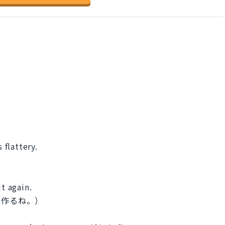
 flattery.
it again.
た作るね。）