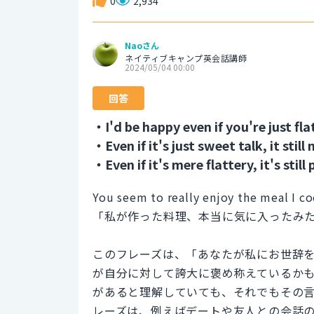
0
2,934
Naoさん
ネイティブキャンプ英会話講師
2024/05/04 00:00
回答
・I'd be happy even if you're just fla
・Even if it's just sweet talk, it stil
・Even if it's mere flattery, it's still
You seem to really enjoy the meal I coo
「私が作った料理、本当に気に入ったみ
このフレーズは、「あなたが私にお世辞
が自分に対して誇大に褒め称えているか
があると理解していても、それでもその
レーズは、例えばデートや友人との会話