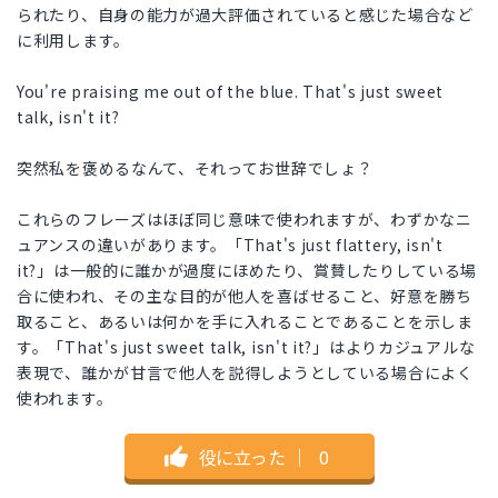
られたり、自身の能力が過大評価されていると感じた場合など
に利用します。
You're praising me out of the blue. That's just sweet
talk, isn't it?
突然私を褒めるなんて、それってお世辞でしょ？
これらのフレーズはほぼ同じ意味で使われますが、わずかなニ
ュアンスの違いがあります。「That's just flattery, isn't
it?」は一般的に誰かが過度にほめたり、賞賛したりしている場
合に使われ、その主な目的が他人を喜ばせること、好意を勝ち
取ること、あるいは何かを手に入れることであることを示しま
す。「That's just sweet talk, isn't it?」はよりカジュアルな
表現で、誰かが甘言で他人を説得しようとしている場合によく
使われます。
役に立った
｜
0