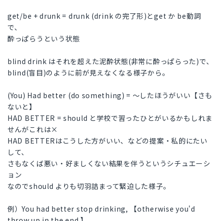
get/be + drunk = drunk (drink の完了形)とget か be動詞
で、
酔っぱらうという状態
blind drink はそれを超えた泥酔状態(非常に酔っぱらった)で、
blind(盲目)のように前が見えなくなる様子から。
(You) Had better (do something) = ～したほうがいい【さも
ないと】
HAD BETTER = should と学校で習ったひとがいるかもしれま
せんがこれは×
HAD BETTERはこうした方がいい、などの提案・私的にたい
して、
さもなくば悪い・好ましくない結果を伴うというシチュエーシ
ョン
なのでshould よりも切羽詰まって緊迫した様子。
例）You had better stop drinking, 【otherwise you'd
throw up in the end.】