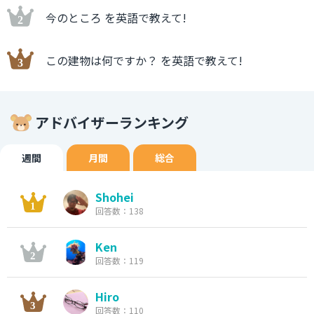
今のところ を英語で教えて!
この建物は何ですか？ を英語で教えて!
アドバイザーランキング
週間
月間
総合
Shohei
回答数：138
Ken
回答数：119
Hiro
回答数：110