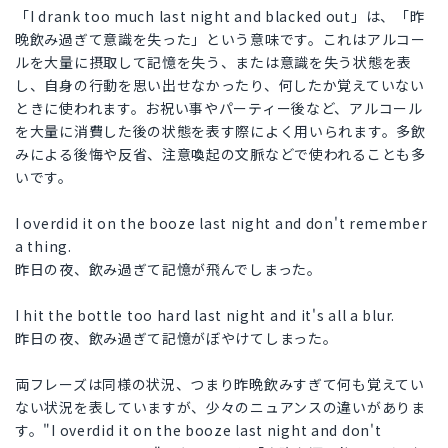
「I drank too much last night and blacked out」は、「昨
晚飲み過ぎて意識を失った」という意味です。これはアルコー
ルを大量に摂取して記憶を失う、または意識を失う状態を表
し、自身の行動を思い出せなかったり、何したか覚えていない
ときに使われます。お祝い事やパーティー後など、アルコール
を大量に消費した後の状態を表す際によく用いられます。多飲
みによる後悔や反省、注意喚起の文脈などで使われることも多
いです。
I overdid it on the booze last night and don't remember
a thing.
昨日の夜、飲み過ぎて記憶が飛んでしまった。
I hit the bottle too hard last night and it's all a blur.
昨日の夜、飲み過ぎて記憶がぼやけてしまった。
両フレーズは同様の状況、つまり昨晩飲みすぎて何も覚えてい
ない状況を表していますが、少々のニュアンスの違いがありま
す。"I overdid it on the booze last night and don't