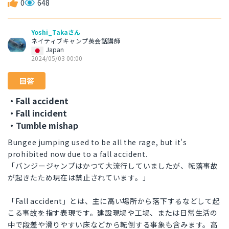
0
648
Yoshi_Takaさん
ネイティブキャンプ英会話講師
Japan
2024/05/03 00:00
回答
・Fall accident
・Fall incident
・Tumble mishap
Bungee jumping used to be all the rage, but it's
prohibited now due to a fall accident.
「バンジージャンプはかつて大流行していましたが、転落事故
が起きたため現在は禁止されています。」
「Fall accident」とは、主に高い場所から落下するなどして起
こる事故を指す表現です。建設現場や工場、または日常生活の
中で段差や滑りやすい床などから転倒する事象も含みます。高