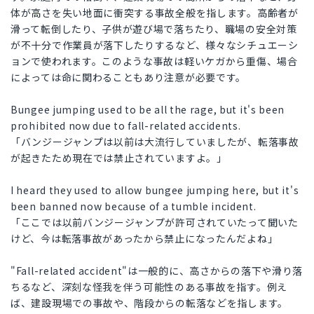
体が高さを失い地面に衝突する事故全般を指します。高齢者が
滑って転倒したり、子供が遊び場で落ちたり、職場の安全対策
が不十分で作業員が落下したりするなど、様々なシチュエーシ
ョンで使われます。このような事故は軽いケガから重傷、場合
によっては命に関わることもあり注意が必要です。
Bungee jumping used to be all the rage, but it's been
prohibited now due to fall-related accidents.
「バンジージャンプは以前は大流行していましたが、転落事故
が起きたため現在では禁止されていますよ。」
I heard they used to allow bungee jumping here, but it's
been banned now because of a tumble incident.
「ここでは以前バンジージャンプが許可されていたって聞いた
けど、今は転落事故があったから禁止になったんだよね」
"Fall-related accident"は一般的に、高さからの落下や滑り落
ちるなど、深刻な怪我を伴う可能性のある事故を指す。例え
ば、建設現場での事故や、階段からの転落などを指します。