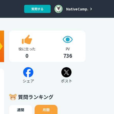
NativeCamp.
質問する
役に立った
PV
0
736
シェア
ポスト
質問ランキング
週間
月間