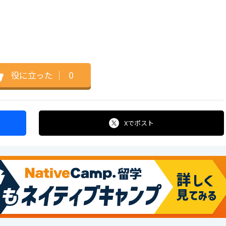
）
役に立った
｜
0
Xで
ポスト