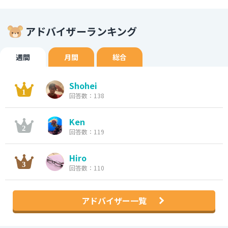
アドバイザーランキング
週間
月間
総合
Shohei
回答数：138
Ken
回答数：119
Hiro
回答数：110
アドバイザー一覧