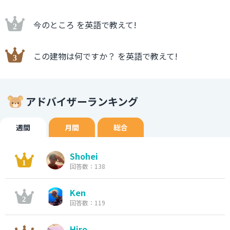
今のところ を英語で教えて!
この建物は何ですか？ を英語で教えて!
アドバイザーランキング
週間
月間
総合
Shohei
回答数：138
Ken
回答数：119
Hiro