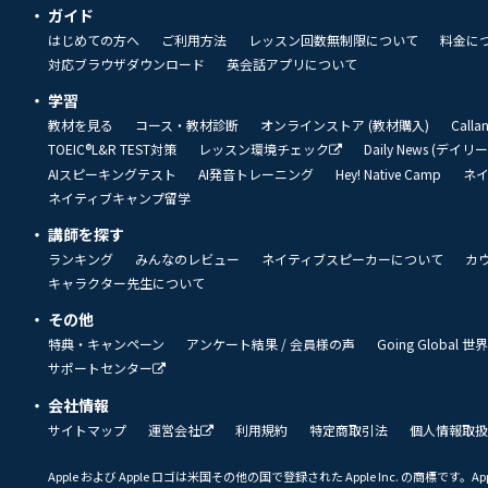
ガイド
はじめての方へ
ご利用方法
レッスン回数無制限について
料金に
対応ブラウザダウンロード
英会話アプリについて
学習
教材を見る
コース・教材診断
オンラインストア (教材購入)
Call
TOEIC®L&R TEST対策
レッスン環境チェック
Daily News (デイ
AIスピーキングテスト
AI発音トレーニング
Hey! Native Camp
ネ
ネイティブキャンプ留学
講師を探す
ランキング
みんなのレビュー
ネイティブスピーカーについて
カ
キャラクター先生について
その他
特典・キャンペーン
アンケート結果 / 会員様の声
Going Global
サポートセンター
会社情報
サイトマップ
運営会社
利用規約
特定商取引法
個人情報取扱
Apple および Apple ロゴは米国その他の国で登録された Apple Inc. の商標です。App 