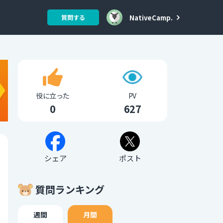
NativeCamp.
質問する
役に立った
PV
0
627
シェア
ポスト
質問ランキング
週間
月間