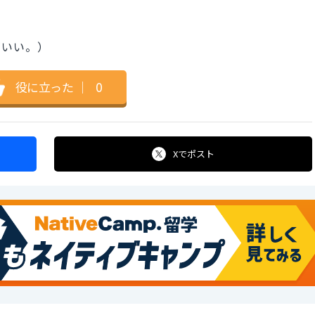
がいい。）
役に立った
｜
0
Xで
ポスト