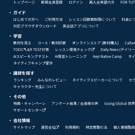
トップページ
新規会員登録
ログイン
再入会希望の方
FOR TU
ガイド
はじめての方へ
ご利用方法
レッスン回数無制限について
料金に
対応ブラウザダウンロード
英会話アプリについて
学習
教材を見る
コース・教材診断
オンラインストア (教材購入)
Call
TOEIC®L&R TEST対策
レッスン環境チェック
Daily News (デイ
AIスピーキングテスト
AI発音トレーニング
Hey! Native Camp
ネ
ネイティブキャンプ留学
講師を探す
ランキング
みんなのレビュー
ネイティブスピーカーについて
カ
キャラクター先生について
その他
特典・キャンペーン
アンケート結果 / 会員様の声
Going Global
サポートセンター
会社情報
サイトマップ
運営会社
利用規約
特定商取引法
個人情報取扱