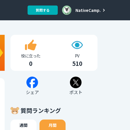
NativeCamp.
質問する
役に立った
PV
0
510
シェア
ポスト
質問ランキング
週間
月間