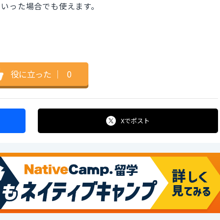
といった場合でも使えます。
役に立った
｜
0
Xで
ポスト