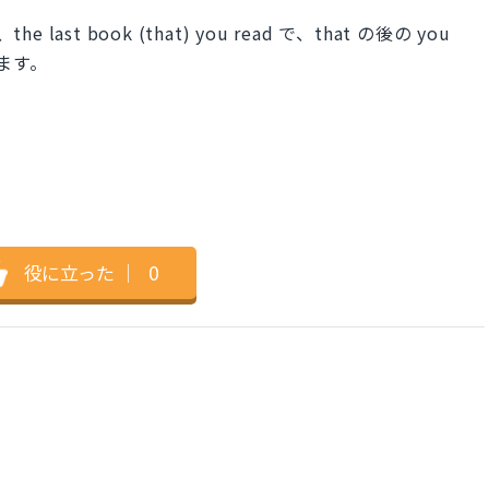
st book (that) you read で、that の後の you
います。
役に立った
｜
0