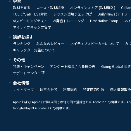
学習
教材を見る
コース・教材診断
オンラインストア (教材購入)
Call
TOEIC®L&R TEST対策
レッスン環境チェック
Daily News (デイ
AIスピーキングテスト
AI発音トレーニング
Hey! Native Camp
ネ
ネイティブキャンプ留学
講師を探す
ランキング
みんなのレビュー
ネイティブスピーカーについて
カ
キャラクター先生について
その他
特典・キャンペーン
アンケート結果 / 会員様の声
Going Global
サポートセンター
会社情報
サイトマップ
運営会社
利用規約
特定商取引法
個人情報取扱
Apple および Apple ロゴは米国その他の国で登録された Apple Inc. の商標です。App 
Google Play は Google LLC の商標です。