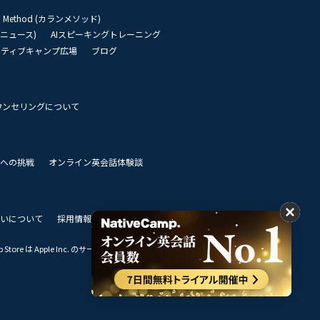
an Method (カランメソッド)
リーニュース)
AIスピーキングトレーニング
イティブキャンプ広場
ブログ
ウンセリングについて
 世界への挑戦
オンライン英会話体験談
いについて
採用情報
私達のビジョン
Store は Apple Inc. のサービスマークです。