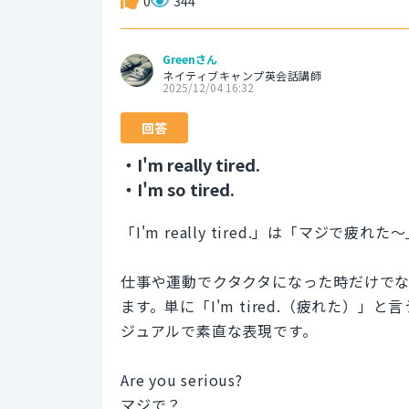
0
344
Greenさん
ネイティブキャンプ英会話講師
2025/12/04 16:32
回答
・I'm really tired.
・I'm so tired.
「I'm really tired.」は「マジ
仕事や運動でクタクタになった時だけで
ます。単に「I'm tired.（疲れた）
ジュアルで素直な表現です。
Are you serious?
マジで？