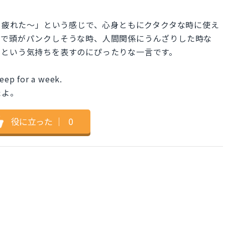
「めっちゃ疲れた〜」という感じで、心身ともにクタクタな時に使え
強で頭がパンクしそうな時、人間関係にうんざりした時な
」という気持ちを表すのにぴったりな一言です。
leep for a week.
たよ。
役に立った
｜
0