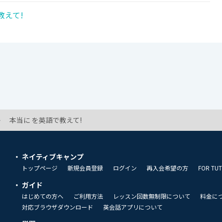
教えて!
本当に を英語で教えて!
ネイティブキャンプ
トップページ
新規会員登録
ログイン
再入会希望の方
FOR TU
ガイド
はじめての方へ
ご利用方法
レッスン回数無制限について
料金に
対応ブラウザダウンロード
英会話アプリについて