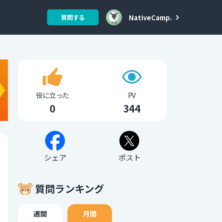
NativeCamp.
質問する
役に立った
PV
0
344
シェア
ポスト
質問ランキング
週間
月間