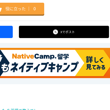
役に立った
｜
0
Xで
ポスト