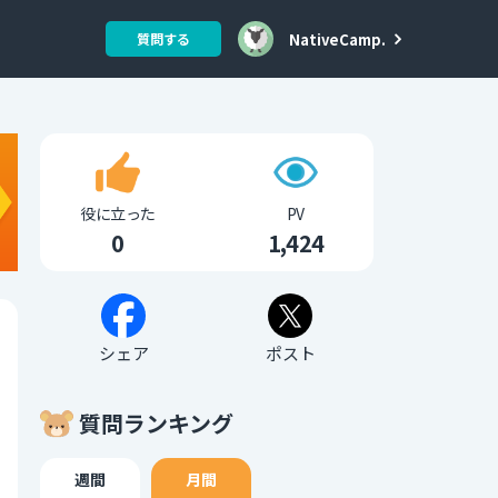
NativeCamp.
質問する
役に立った
PV
0
1,424
シェア
ポスト
質問ランキング
週間
月間