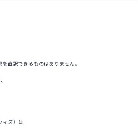
現を直訳できるものはありません。
が、
ックウィズ）は