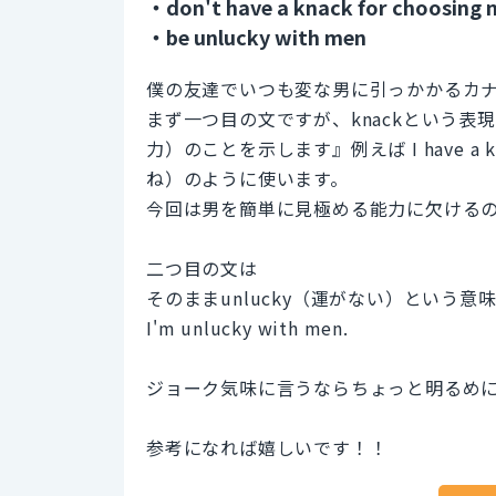
・don't have a knack for choosing
・be unlucky with men
僕の友達でいつも変な男に引っかかるカ
まず一つ目の文ですが、knackという表現で
力）のことを示します』例えば I have a kn
ね）のように使います。
今回は男を簡単に見極める能力に欠けるので I don'
二つ目の文は
そのままunlucky（運がない）という意
I'm unlucky with men.
ジョーク気味に言うならちょっと明るめ
参考になれば嬉しいです！！