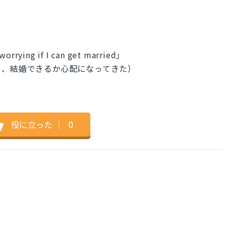
 worrying if I can get married」
ら、結婚できるか心配になってきた）
役に立った
｜
0