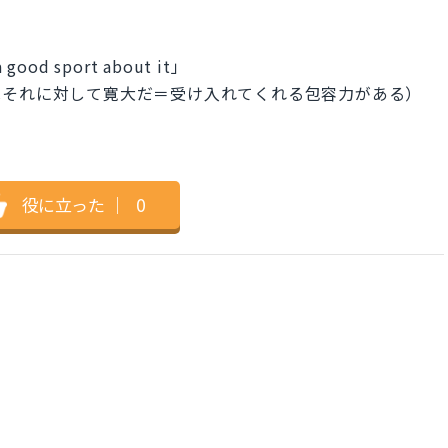
a good sport about it」
はそれに対して寛大だ＝受け入れてくれる包容力がある）
役に立った
｜
0