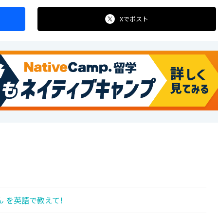
Xで
ポスト
!
 を英語で教えて!