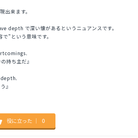
tで表現出来ます。
ave depth で深い懐があるというニュアンスです。
寛容で"という意味です。
ortcomings.
力の持ち主だ』
 depth.
思う』
役に立った
｜
0