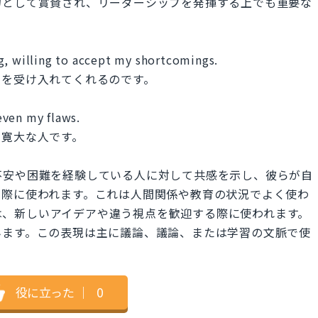
力として賞賛され、リーダーシップを発揮する上でも重要な
g, willing to accept my shortcomings.
点を受け入れてくれるのです。
even my flaws.
も寛大な人です。
andingは、不安や困難を経験している人に対して共感を示し、彼らが自
る際に使われます。これは人間関係や教育の状況でよく使わ
nded"は、新しいアイデアや違う視点を歓迎する際に使われます。
みます。この表現は主に議論、議論、または学習の文脈で使
役に立った
｜
0