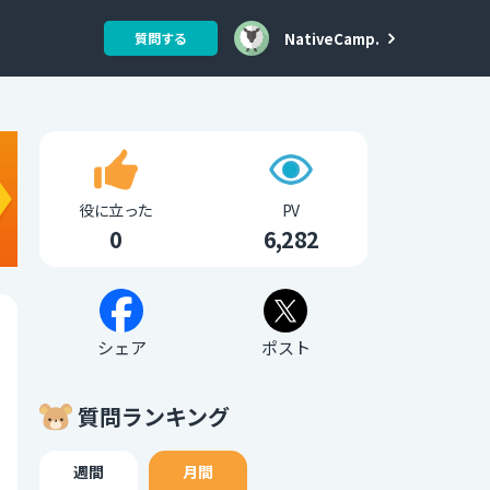
NativeCamp.
質問する
役に立った
PV
0
6,282
シェア
ポスト
質問ランキング
週間
月間