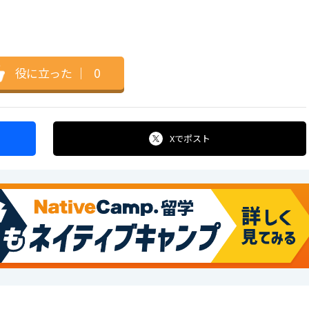
役に立った
｜
0
Xで
ポスト