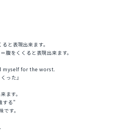
tで腹をくくると表現出来ます。
で＝腹をくくると表現出来ます。
 myself for the worst.
くくった』
表現出来ます。
強する"
意味です。
.