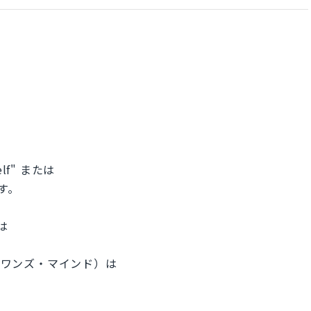
lf" または
ます。
は
ップ・ワンズ・マインド）は