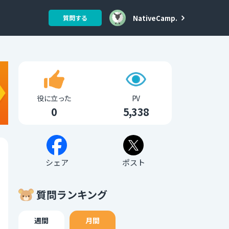
NativeCamp.
質問する
役に立った
PV
0
5,338
シェア
ポスト
質問ランキング
週間
月間