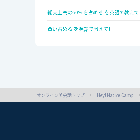
総売上高の60％を占める を英語で教えて
買い占める を英語で教えて!
オンライン英会話トップ
Hey! Native Camp