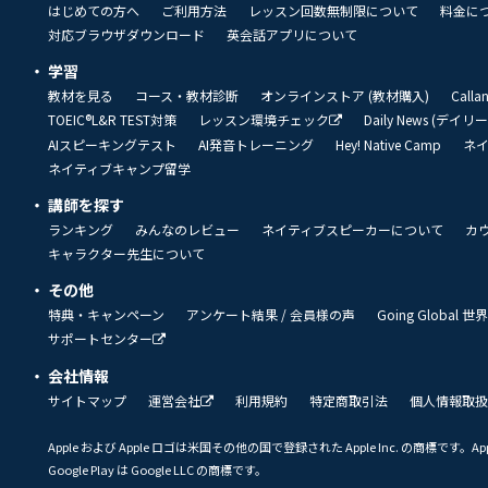
はじめての方へ
ご利用方法
レッスン回数無制限について
料金に
対応ブラウザダウンロード
英会話アプリについて
学習
教材を見る
コース・教材診断
オンラインストア (教材購入)
Call
TOEIC®L&R TEST対策
レッスン環境チェック
Daily News (デイ
AIスピーキングテスト
AI発音トレーニング
Hey! Native Camp
ネ
ネイティブキャンプ留学
講師を探す
ランキング
みんなのレビュー
ネイティブスピーカーについて
カ
キャラクター先生について
その他
特典・キャンペーン
アンケート結果 / 会員様の声
Going Global
サポートセンター
会社情報
サイトマップ
運営会社
利用規約
特定商取引法
個人情報取扱
Apple および Apple ロゴは米国その他の国で登録された Apple Inc. の商標です。App 
Google Play は Google LLC の商標です。