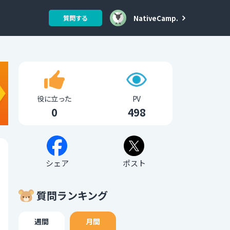
NativeCamp.
質問する
役に立った
PV
0
498
シェア
ポスト
質問ランキング
週間
月間