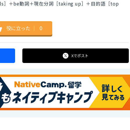
ls］＋be動詞＋現在分詞［taking up］＋目的語［top
役に立った
｜
0
Xで
ポスト