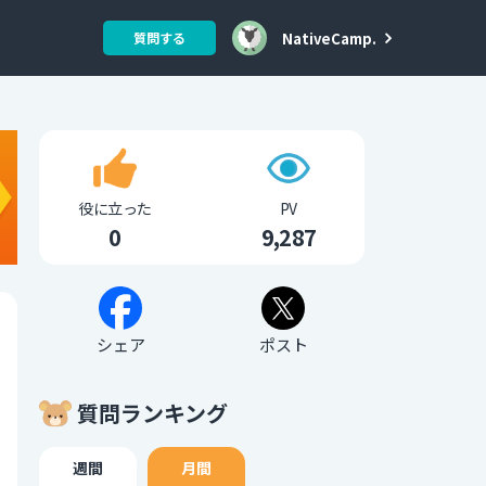
NativeCamp.
質問する
役に立った
PV
0
9,287
シェア
ポスト
質問ランキング
週間
月間