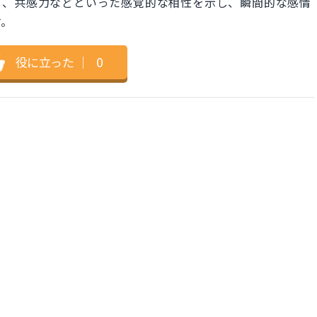
さ、共感力などといった感覚的な相性を示し、瞬間的な感情
す。
役に立った
｜
0