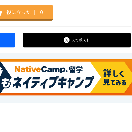
役に立った
｜
0
Xで
ポスト