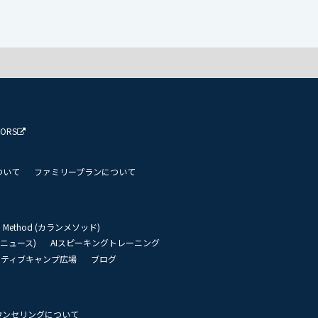
TORS
ついて
ファミリープランについて
an Method (カランメソッド)
リーニュース)
AIスピーキングトレーニング
イティブキャンプ広場
ブログ
ウンセリングについて