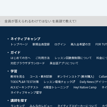
全員が答えられるわけではない を英語で教えて!
ネイティブキャンプ
トップページ
新規会員登録
ログイン
再入会希望の方
FOR TU
ガイド
はじめての方へ
ご利用方法
レッスン回数無制限について
料金に
対応ブラウザダウンロード
英会話アプリについて
学習
教材を見る
コース・教材診断
オンラインストア (教材購入)
Call
TOEIC®L&R TEST対策
レッスン環境チェック
Daily News (デイ
AIスピーキングテスト
AI発音トレーニング
Hey! Native Camp
ネ
ネイティブキャンプ留学
講師を探す
ランキング
みんなのレビュー
ネイティブスピーカーについて
カ