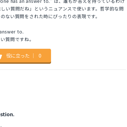
veryone has an answer to." は、誰もが答えを持っているわけ
難しい質問だね」というニュアンスで使います。哲学的な問
えのない質問をされた時にぴったりの表現です。
 answer to.
ない質問ですね。
役に立った
｜
0
stion.