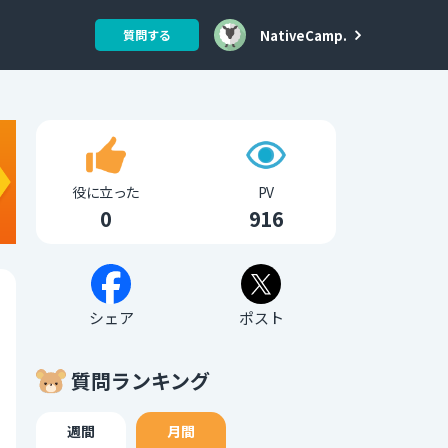
NativeCamp.
質問する
役に立った
PV
0
916
シェア
ポスト
質問ランキング
週間
月間