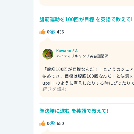
りして「何から話せばいいのやら…」と途方
とにも使えて、感情が追いつかないニュアンスが出せますよ。 Wow, everything here loo
腹筋運動を100回が目標 を英語で教えて!
know where to start! ヤバい！
0
436
Kawanoさん
ネイティブキャンプ英会話講師
「腹筋100回が目標なんだ！」というカジュアルで意欲的なニュ
始めてさ、目標は腹筋100回なんだ」と決意を伝えたり、
ups!」のように宣言したりする時にぴったりです。 My goal is to do 100 sit-ups a day. 僕は1
続きを読む
を目標にしてるんだ。 ちなみに、「I'm aiming for 100 sit-ups.」は「腹筋100回を目指してるんだ」という感
じです。筋トレの話の流れで「で、僕はね…
いる途中なんだ、というニュアンスで気軽に使える便利な一言ですよ。 My friend 
準決勝に進む を英語で教えて!
exercise," and I want to reply, "I'm aiming for 100 sit-ups." I'm aimi
は腹筋100回を目標にしてるよ。
0
650