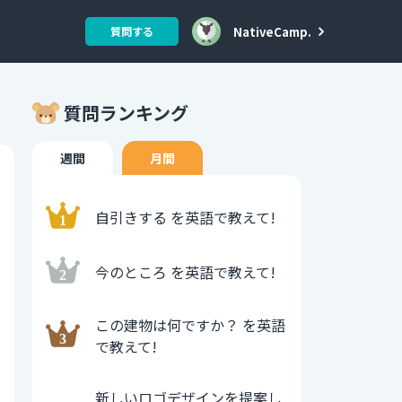
NativeCamp.
質問する
質問ランキング
週間
月間
自引きする を英語で教えて!
今のところ を英語で教えて!
この建物は何ですか？ を英語
で教えて!
新しいロゴデザインを提案し