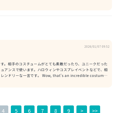
 you get a great view of the outside. この車は運転席が高いから、外が
然です。レストランの窓際の席や、ホテルの部屋、展望台など、特
r's seat is high, so it
この新しい運転席は高いから、道路がよく見えるね。
2026/01/07 09:52
です。相手のコスチュームがとても素敵だったり、ユニークだった
ニュアンスで使います。ハロウィンやコスプレイベントなどで、相
s an incredible costume!
lf? うわー、すごい衣装だね！その衣装、自分で作ったの？ ちなみに、そ
？って感じで、相手の衣装を褒めるときによく使われるよ。クオリ
アンスが含まれていて、ハロウィンやコスプレイベントで会話を始
自分で作ったの？
4
5
6
7
8
9
>
>>