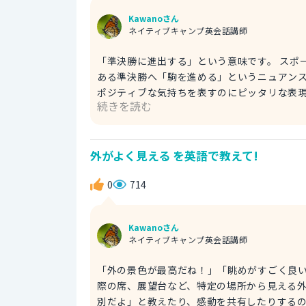
Kawanoさん
ネイティブキャンプ英会話講師
「準決勝に進出する」という意味です。 スポーツやコンテストのトーナメントで、試合に勝って次のステージで
ある準決勝へ「駒を進める」というニュアン
ポジティブな気持ちを表すのにピッタリな表現です。 Our high school is advancing to the sem
続きを読む
の高校が準決勝に進むことになったんだ！ ちなみに、「make it to the semifinals」は「準決勝に進出する」
という意味ですが、「なんとか勝ち進んだ」
を含んだニュアンスがあります。スポーツの
外がよく見える を英語で教えて!
た場面で使うとしっくりきますよ！ Our high school team made it to the semifinals! うちの高校が準決勝
に進んだよ！
0
714
Kawanoさん
ネイティブキャンプ英会話講師
「外の景色が最高だね！」「眺めがすごく良いね！」といったニ
際の席、展望台など、特定の場所から見える
別だよ」と教えたり、感動を共有したりするのに