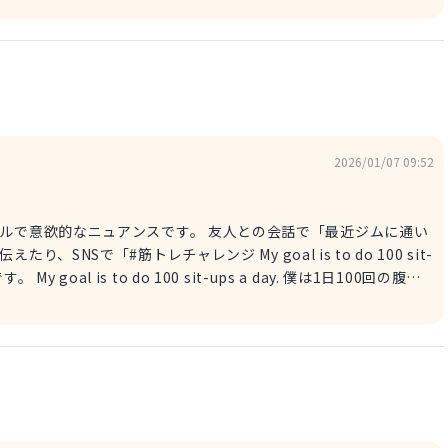
に暮れる時にぴったりの表現です。嬉しいことにも呆れるようなこ
ks so good, I don't
ここのパン、全部美味しそうで、どれから選べばいいか分からない！
2026/01/07 09:52
アンスです。 友人との会話で「最近ジムに通い
SNSで「#筋トレチャレンジ My goal is to do 100 sit-
日100回の腹筋
」と自分の目標を付け加えたり、まだ達成はしてないけど頑張って
says, "I should get some
ng for 100 sit-ups myself. 僕自身