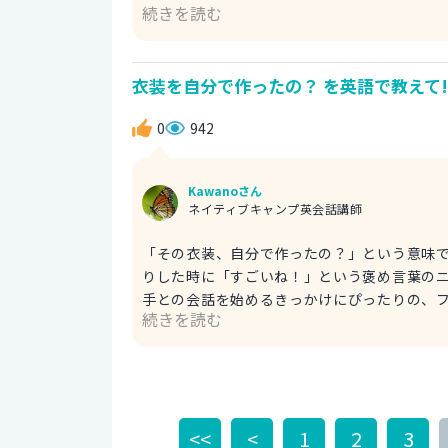
続きを読む
driver's seat is so high in this car,
すごくよく見えるよ。 ちなみに、"It has a nice view." は「景色がいいね」「眺めがいいね」といったニュアン
スで、会話の中で付け加えるように使うと自
衣装を自分で作ったの？ を英語で教えて!
定の場所からの眺めを褒めるときに気軽に使える便利な一言ですよ。 The new drive
has a nice view of the road. 
0
942
Kawanoさん
ネイティブキャンプ英会話講師
「その衣装、自分で作ったの？」という意味
りした時に「すごいね！」という褒め言葉の
手との会話を始めるきっかけにぴったりの、フレンドリーな一言です。 Wow, that'
続きを読む
Did you make your costume yourse
の衣装すごいね！もしかして自分で作ったの
ティが高いから手作りなの？と感心するニュ
めるきっかけにぴったりの一言なんだ。 Wow, that's such an intricate costume! Did you make it
yourself? わあ、すごく凝った衣装だね！
<<
<
1
2
3