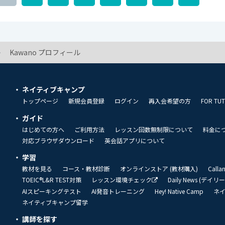
Kawano プロフィール
ネイティブキャンプ
トップページ
新規会員登録
ログイン
再入会希望の方
FOR TU
ガイド
はじめての方へ
ご利用方法
レッスン回数無制限について
料金に
対応ブラウザダウンロード
英会話アプリについて
学習
教材を見る
コース・教材診断
オンラインストア (教材購入)
Call
TOEIC®L&R TEST対策
レッスン環境チェック
Daily News (デイ
AIスピーキングテスト
AI発音トレーニング
Hey! Native Camp
ネ
ネイティブキャンプ留学
講師を探す