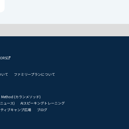
TORS
ついて
ファミリープランについて
an Method (カランメソッド)
リーニュース)
AIスピーキングトレーニング
イティブキャンプ広場
ブログ