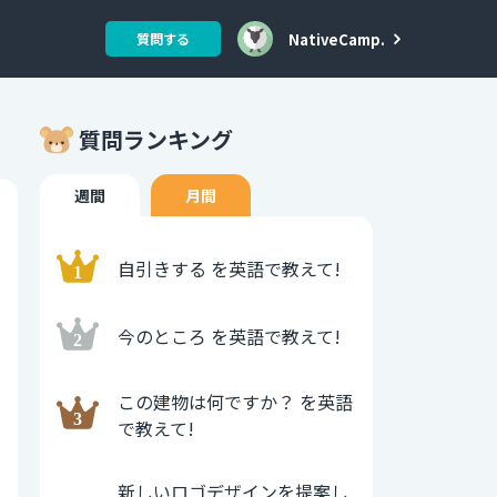
NativeCamp.
質問する
質問ランキング
週間
月間
自引きする を英語で教えて!
今のところ を英語で教えて!
この建物は何ですか？ を英語
で教えて!
新しいロゴデザインを提案し