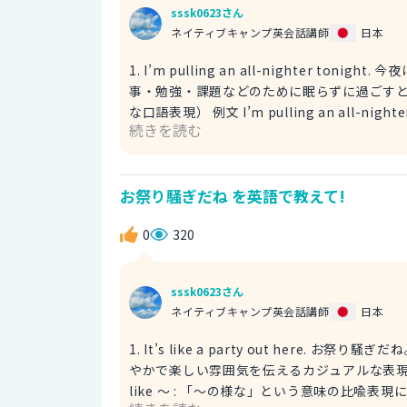
sssk0623さん
ネイティブキャンプ英会話講師
日本
1. I’m pulling an all-nighter tonight. 今夜は徹夜します。 自然で
事・勉強・課題などのために眠らずに過ごすときにぴった
な口語表現） 例文 I’m pulling an all-nighter tonight to finish this report. このレポートを終わらせるため
続きを読む
に、今夜は徹夜します。 2. Looks like I’ll be up all night. 今夜は徹夜します。 「今夜は寝られなさそうだね
（＝徹夜しそう）」という、ちょっとあきら
ときに使えます。 be up all night : 一晩中起きている（徹夜状態） Looks like I’l
お祭り騒ぎだね を英語で教えて!
for tomorrow’s exam. 明日の試験
0
320
sssk0623さん
ネイティブキャンプ英会話講師
日本
1. It’s like a party out here. お祭り騒ぎだね。 「ここはまるでパーティーみたいだね。」という意味
やかで楽しい雰囲気を伝えるカジュアルな表
like ～ : 「～の様な」という意味の比喩表現に