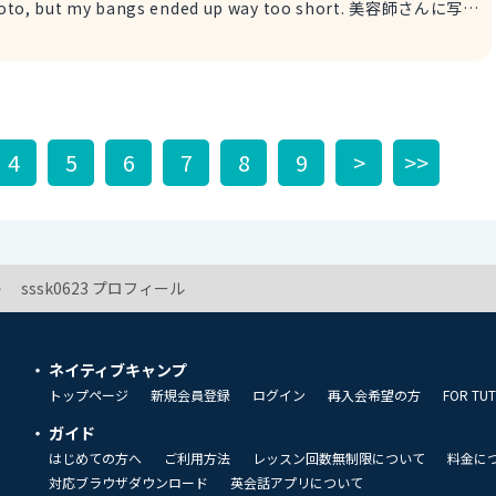
自分で切っ
 : 前髪 例文 Ugh, I cut my bangs
切りすぎちゃった…。
4
5
6
7
8
9
>
>>
sssk0623 プロフィール
ネイティブキャンプ
トップページ
新規会員登録
ログイン
再入会希望の方
FOR TU
ガイド
はじめての方へ
ご利用方法
レッスン回数無制限について
料金に
対応ブラウザダウンロード
英会話アプリについて