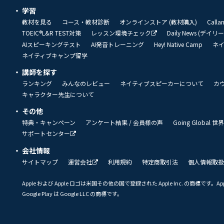
学習
教材を見る
コース・教材診断
オンラインストア (教材購入)
Call
TOEIC®L&R TEST対策
レッスン環境チェック
Daily News (デイ
AIスピーキングテスト
AI発音トレーニング
Hey! Native Camp
ネ
ネイティブキャンプ留学
講師を探す
ランキング
みんなのレビュー
ネイティブスピーカーについて
カ
キャラクター先生について
その他
特典・キャンペーン
アンケート結果 / 会員様の声
Going Global
サポートセンター
会社情報
サイトマップ
運営会社
利用規約
特定商取引法
個人情報取扱
Apple および Apple ロゴは米国その他の国で登録された Apple Inc. の商標です。App 
Google Play は Google LLC の商標です。