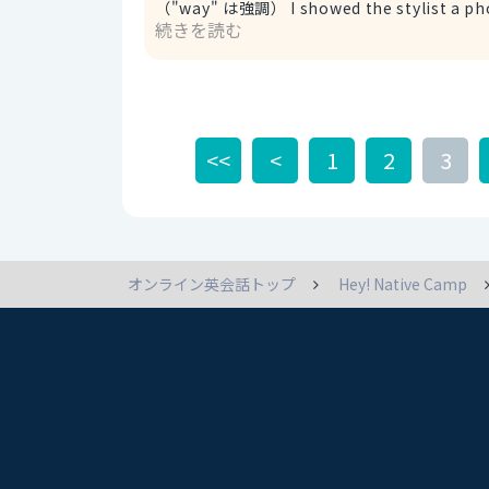
（"way" は強調） I showed the stylist a photo, but my bangs ended up way too short. 美容師さんに写真
続きを読む
を見せたのに、前髪がとても短くなっちゃった。 2. I cut my bangs too short. 前髪切りすぎた。 
た場合によく使われる表現です。カジュアルでそのまま使えます。 bangs
too short last night. はぁ、昨夜前髪
<<
<
1
2
3
オンライン英会話トップ
Hey! Native Camp