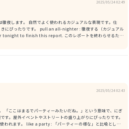
2025/05/24 02:49
よく使われるカジュアルな表現です。仕
りです。 pull an all-nighter : 徹夜する（カジュアル
め気味でフランクな言い方です。大変さや疲れを軽くにじませたい
l be up all night studying
の勉強で、今夜は徹夜になりそうだよ。
2025/05/24 02:43
で、にぎ
現です。屋外イベントやストリートの盛り上がりにぴったりです。
使われます。 like a party : 「パーティーの様な」と比喩として