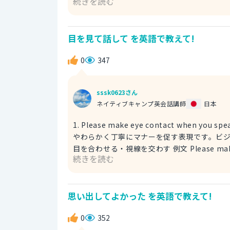
続きを読む
使われています。実際のパーティーではない
out here : 「ここ（外で）」という意味で、「この場所の外の感じ」を
out here. So many people are 
目を見て話して を英語で教えて!
having fun : 楽しんでいる 2. The atmosphere is electric. お祭り騒ぎだね。 「すごい盛り上がりだね。」と
いう、熱気や興奮を強調する少しドラマチッ
0
347
す。 "atmosphere is electric
いう比喩表現です。 The atmosphere is electric tonight—everyone’s dancing and cheering! 今夜はまさ
にお祭り騒ぎ！みんな踊って、盛り上がって
sssk0623さん
ネイティブキャンプ英会話講師
日本
1. Please make eye contact when you speak. 目を見て話
やわらかく丁寧にマナーを促す表現です。ビジネスや
目を合わせる・視線を交わす 例文 Please make eye contact when you speak. It shows confidence. 話すと
続きを読む
きは目を見てね。それが自信を表すよ。 2. It’s polite to look someone in the eye when you’re talking. 目
を見て話して。 「話すときに相手の目を見るのは礼儀だよ」という、マナーや常識として伝えたいときの穏やか
な言い方です。 look someone (me/ him/ her) in the eye : 相手
思い出してよかった を英語で教えて!
in the eye when you’re talking 
0
352