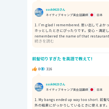
sssk0623さん
ネイティブキャンプ英会話講師
日本
1. I’m glad I remembered. 思い出してよかった。 自然で日常的な表現です。忘れかけていたこ
ホッとしたときにぴったりです。安心・満足している気持ちを
remembered the name of that res
続きを読む
よかった。 2. Good thing I remembered. 思い出してよかった。 「思い出して正解だったね」というニュアン
スで、カジュアルに感情をこめて言いたいと
ます。口語的で明るめの表現です。 例文 Good thing I remembered to bring cash. This place doesn’t
前髪切りすぎた を英語で教えて!
take cards. 現金持ってきたの思い出し
0
316
sssk0623さん
ネイティブキャンプ英会話講師
日本
1. My bangs ended up way too short. 前髪切りすぎた。 「前髪が思ったよ
外の結果にがっかりしているときに使えます。 ended