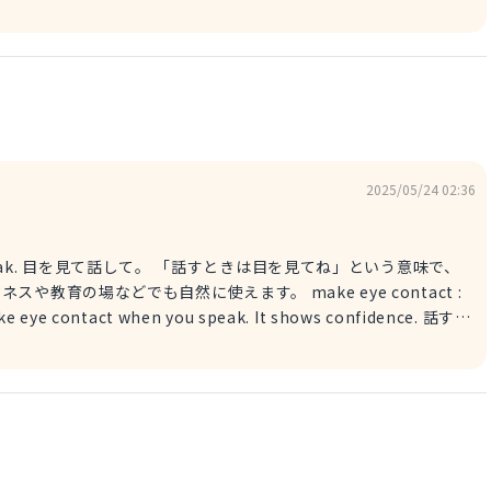
けれど、それぐらい楽しい・盛り上がっているという意味です。
指します。 例文 Wow, it’s like a party
having fun. わあ、まるでパーティーみたい！みんな楽しんでいるね。 ＊
クな言い方です。ライブ会場やスポーツ観戦などにもよく使われま
" は空気が「電気を帯びたようにワクワクしている」＝「熱気に満ちている」と
いる！
2025/05/24 02:36
して。 「話すときは目を見てね」という意味で、
教育の場などでも自然に使えます。 make eye contact :
の目を見る 例文 It’s polite to look people
to them. 話すときに相手の目を見るのは礼儀だよ。