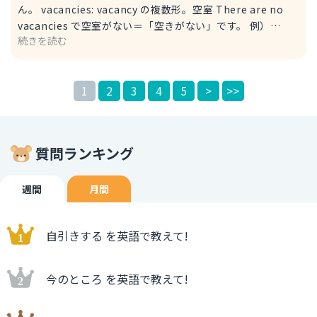
ん。 vacancies: vacancy の複数形。空室 There are no
vacancies で空室がない＝「空きがない」です。 例）
続きを読む
Hello, do you have any vacancies tonight? I'm sorry,
we have no vacancies. こんにちは、今夜泊まれますか？
すみません、空きがありません。 2. I'm sorry, we are fully
1
2
3
4
5
>
>>
booked. fully booked: 全部予約で埋まっている この文脈
では「満室」、「空きがない」と訳せます。 例） We are
fully booked until next month. 私達は来月まで空きがあ
りません。 until next month: 来月まで 以上参考にしてみ
質問ランキング
てください。
週間
月間
自引きする を英語で教えて!
今のところ を英語で教えて!