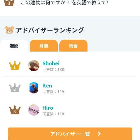
この建物は何ですか？ を英語で教えて!
アドバイザーランキング
週間
月間
総合
Shohei
回答数：138
Ken
回答数：119
Hiro
回答数：110
アドバイザー一覧