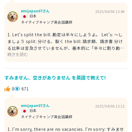
choose an installment payment. 私は分割払いを選ぶ事
に決めました。 decided to: 〜する事に決めた choose: 選
emijapan07さん
2025/04/08 13:46
ぶ 以上参考にしてみてください。
日本
ネイティブキャンプ英会話講師
1. Let's split the bill. 勘定は半々にしようよ。 Let's: 〜し
ましょう split: 分ける、裂く the bill: 請求額、請求書 分け
る比率は言及させていませんが、基本的に「半々に割り勘す
続きを読む
る」という意味で使われています。 例） I'll treat you
tonight. No, don't worry. Let's split the bill. 今夜は私が
奢るよ。いや、心配しないで。勘定は半々にしようよ。 I'll
treat you: 私が奢ります。 2. Let's go fifty-fifty on the
すみません、空きがありません を英語で教えて!
bill. 勘定は半々にしようよ。 fifty-fifty: 半々、50対50。
on the bill: 勘定は（on には様々な意味があるので文脈に
0
671
よって意味が変わります。） 例） How shall we pay
tonight? Let's go fifty-fifty on the bill. 今夜はどうやて
emijapan07さん
2025/04/08 13:12
支払いましょうか？勘定は半々にしよう。
日本
ネイティブキャンプ英会話講師
1. I’m sorry, there are no vacancies. I'm sorry: すみませ