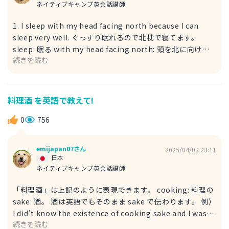
ネイティブキャンプ英会話講師
1. I sleep with my head facing north because I can
sleep very well. ぐっすり眠れるので北枕で寝てます。
sleep: 眠る with my head facing north: 頭を北に向けて
続きを読む
頭が北に向いた状態で寝る、つまり「北枕で寝る」を意味し
ます。 sleep very well: ぐっすり寝る。 例） I know, but I
sleep with my head facing north because I can sleep
very well. 知っているのですが、ぐっすり眠れるので北枕で
料理酒 を英語で教えて!
寝てます。 2. I sleep facing north because I can sleep
like a rock. ぐっすり眠れるので北枕で寝てます。 sleep: 眠
0
756
る facing north: 北に向かって 北に向かって寝る、つまり
こちらも「北枕で寝る」を意味します。 sleep like a rock:
emijapan07さん
2025/04/08 23:11
ぐっすり眠る。 固い石のように、全く動かずぐっすり眠る
日本
事を表しています。 例） Some say it's not good, but I
ネイティブキャンプ英会話講師
sleep facing north because I can sleep like a rock. 良く
「料理酒」は上記のように表現できます。 cooking: 料理の
ないと言う人もいますが、ぐっすり眠れるので北枕で寝てま
sake: 酒。 酒は英語でもそのまま sake で伝わります。 例）
す。 some say: 〜と言う人もいる。
I did't know the existence of cooking sake and I was
続きを読む
using drinking sake for cooking. 私は料理酒の存在を知