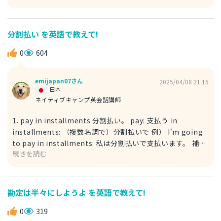
らなくて、飲用の酒を料理に使っていました。 existence
of: 〜の存在 drinking sake: 飲用の酒。 他にも料理酒と一
緒によく使われる調味料の英単語を紹介します。 みりん:
分割払い を英語で教えて!
mirin 醤油: soy sauce 出汁: dashi, stock, broth 昆布:
kombu, kelp 鰹節: dried bonito などです。是非覚えて使
0
604
ってみてください。
emijapan07さん
2025/04/08 21:15
日本
ネイティブキャンプ英会話講師
1. pay in installments 分割払い。 pay: 支払う in
installments: （複数名詞で）分割払いで 例） I'm going
to pay in installments. 私は分割払いで支払います。 補足
続きを読む
installment: （単数名詞で）全体の一部、一回分の支払
い。 分割全体ではなく分割払いの一部の支払いを言いたい
時は単数系です。 例） I finished paying the last
installment. 私は最後の分割料金を支払い終えました。 2.
勘定は半々にしようよ を英語で教えて!
installment payment 分割払い installment: （形容詞
で）分割払いの payment: 支払い 例） I decided to
0
319