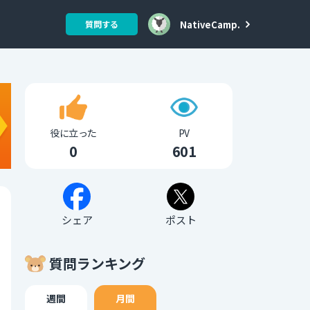
NativeCamp.
質問する
役に立った
PV
0
601
シェア
ポスト
質問ランキング
週間
月間