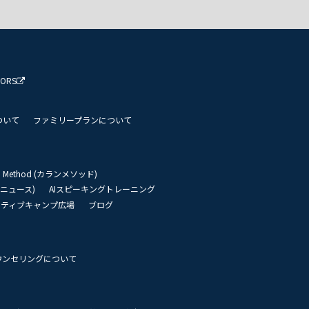
TORS
ついて
ファミリープランについて
an Method (カランメソッド)
リーニュース)
AIスピーキングトレーニング
イティブキャンプ広場
ブログ
ウンセリングについて