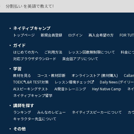
分割払い を英語で教えて!
ネイティブキャンプ
トップページ
新規会員登録
ログイン
再入会希望の方
FOR TU
ガイド
はじめての方へ
ご利用方法
レッスン回数無制限について
料金に
対応ブラウザダウンロード
英会話アプリについて
学習
教材を見る
コース・教材診断
オンラインストア (教材購入)
Call
TOEIC®L&R TEST対策
レッスン環境チェック
Daily News (デイ
AIスピーキングテスト
AI発音トレーニング
Hey! Native Camp
ネ
ネイティブキャンプ留学
講師を探す
ランキング
みんなのレビュー
ネイティブスピーカーについて
カ
キャラクター先生について
その他