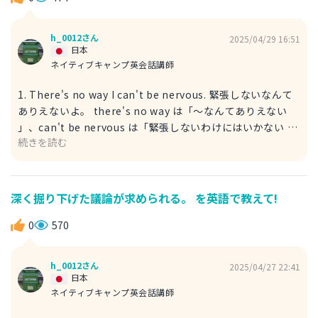
は可能でしょうか？ ・excuse me: 失礼いたします 2. I was
wondering if it would be possible to get a lift to the
h_0012さん
2025/04/29 16:51
station. 駅まで送っていただくことは可能でしょうか？ (少
日本
し控えめな言い方) I was wondering if it would be
ネイティブキャンプ英会話講師
possible to は「～できればと思っていたのですが 」とい
1. There's no way I can't be nervous. 緊張しないなんて
う、相手に配慮した控えめな依頼の表現です。get a lift to
ありえないよ。 there's no way は「～なんてありえない
は「～まで送ってもらう 」というややカジュアルな言い方
」、can't be nervous は「緊張しないわけにはいかない 」
ですが、丁寧な文脈で使われることもあります。 例文
続きを読む
という表現です。二重否定で「絶対に緊張する」という強い
Hello, [担当者の名前], I was wondering if it would be
気持ちを表します。 例文 He told me to "try not to be
possible to get a lift to the station when I leave? こん
nervous" before my presentation, but there's no way
にちは、[担当者の名前]様、お帰りの際に、駅まで送ってい
I can't be nervous in front of so many people. プレゼン
ただくことは可能でしょうか？
深く掘り下げた議論が求められる。 を英語で教えて!
の前に「緊張しないように頑張って」と言われたけど、こん
なに大勢の人の前で緊張しないなんて無理だよ。 ・told
0
570
me to: 私に～するように言った ・try not to be nervous:
緊張しないようにする 2. It's impossible for me not to
h_0012さん
2025/04/27 22:41
be nervous. 私が緊張しないなんて不可能です。 it's
日本
impossible for me not to は「私にとって～しないなんて
ネイティブキャンプ英会話講師
不可能だ 」、be nervous は「緊張する 」という表現で