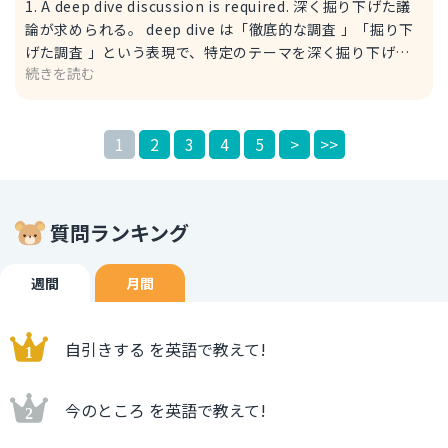
1. A deep dive discussion is required. 深く掘り下げた議
す。こちらも二重否定で、緊張することが避けられないとい
論が求められる。 deep dive は「徹底的な調査 」「掘り下
う強い気持ちを伝えます。 例文 "Just relax," they said.
げた調査 」という表現で、特定のテーマを深く掘り下げる
But it's impossible for me not to be nervous when I
続きを読む
議論であることを強調します。 例文 A deep dive
have to give a presentation. 「ただリラックスして」っ
discussion is required, because this is something that
て言われたけど。でも、プレゼンをしなきゃいけない時に緊
needs to be discussed thoroughly, しっかり話し合わな
張しないなんて私には無理だよ。 ・just relax: ただリラッ
1
2
3
4
5
>
>>
ければならない内容なので、深く掘り下げた議論が求められ
クスして
る。 2. We need a thorough discussion. 我々は徹底的な
議論が必要だ。 thorough は「徹底的な 」「綿密な 」とい
う形容詞で、一般的な表現です。 例文 We need a
質問ランキング
thorough discussion to understand all the aspects of
this problem. この問題の全ての側面を理解するためには、
徹底的な議論が必要だ。 3. An in-depth discussion is
週間
月間
necessary. 詳細な議論が必要だ。 in-depth は「詳細な 」
「徹底的な 」という表現で、詳細な情報を検討する必要が
自引きする を英語で教えて!
あることを強調します。 例文 An in-depth discussion is
necessary before we make a decision. 決定を下す前に、
詳細な議論が必要だ。
今のところ を英語で教えて!