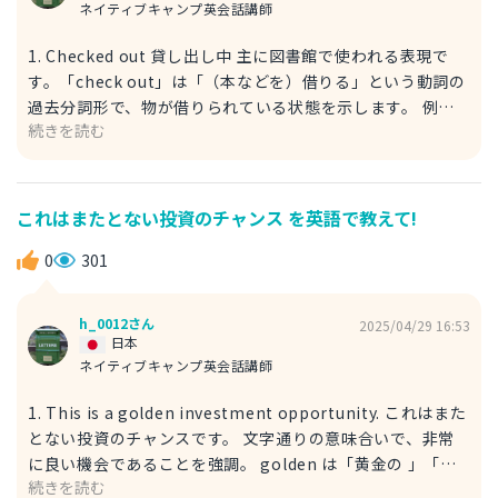
ネイティブキャンプ英会話講師
1. Checked out 貸し出し中 主に図書館で使われる表現で
す。「check out」は「（本などを）借りる」という動詞の
過去分詞形で、物が借りられている状態を示します。 例文
続きを読む
Excuse me, is this book available? - I'm sorry, it's
currently checked out. すみません、この本はあります
か？ - 申し訳ありません、現在貸し出し中です。 ・
available: 利用可能な（形容詞） ・currently: 現在（副
これはまたとない投資のチャンス を英語で教えて!
詞） 2. On loan 貸し出し中 図書館や博物館などで広く使わ
れる、ややフォーマルな表現です。「loan」は「貸し出
0
301
し」という名詞で、「on loan」で「貸し出し中の」という
状態を表します。 例文 This exhibition item is on loan
h_0012さん
2025/04/29 16:53
and will return next month. この展示品は貸し出し中で、
日本
来月戻ります。 ・exhibition item: 展示品（名詞） 3.
ネイティブキャンプ英会話講師
Currently unavailable 現在利用できません。 レンタルシ
1. This is a golden investment opportunity. これはまた
ョップなど、幅広い場所で使える一般的な表現です。
とない投資のチャンスです。 文字通りの意味合いで、非常
「unavailable」は「利用できない」「入手できない」とい
に良い機会であることを強調。 golden は「黄金の 」「非
う形容詞で、「currently」で「現在」という状況を示しま
続きを読む
常に貴重な 」、investment opportunity は「投資の機会
す。 例文 I'm looking for this DVD. - Sorry, it's