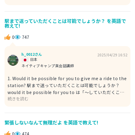
」という意味です。「黄金の機会」という比喩で、非常に価
currently unavailable. All copies are rented out. この
値のある、逃すべきでないチャンスであることを伝えます。
DVDを探しています。 - 申し訳ありません、現在貸し出し中
例文 Ladies and gentlemen, this is a golden
です。すべてのコピーがレンタルされています。 ・looking
駅まで送っていただくことは可能でしょうか？ を英語で
教えて!
investment opportunity you won't want to miss. 皆
for: ～を探している（動詞句）
様、これは決して見逃したくない、またとない投資のチャン
0
747
スです。 ・ladies and gentlemen: 皆様 ・you won't
want to miss: 見逃したくないでしょう 2. This is a once-
in-a-lifetime investment chance. これは一生に一度の投
h_0012さん
2025/04/29 16:52
日本
資のチャンスです。 二度とない貴重な機会であることを強
ネイティブキャンプ英会話講師
調 once-in-a-lifetime は「一生に一度の 」、investment
chance は「投資の機会 」という表現です。非常に稀で、二
1. Would it be possible for you to give me a ride to the
度と巡ってこないかもしれないほど貴重な機会であることを
station? 駅まで送っていただくことは可能でしょうか？
強調します。 例文 Don't hesitate. This is a once-in-a-
would it be possible for you to は「～していただくこと
lifetime investment chance to secure your financial
続きを読む
は可能でしょうか？ 」という非常に丁寧な依頼の表現で
future. 躊躇しないでください。これはあなたの経済的な将
す。give me a ride to は「～まで送る 」、the station は
来を確実にするための、一生に一度の投資のチャンスです。
「駅 」を指します。 例文 Excuse me, Mr./Ms. [担当者の名
・don't hesitate: 躊躇しないでください
前], would it be possible for you to give me a ride to
緊張しないなんて無理だよ を英語で教えて!
the station after our meeting? 失礼いたします、[担当者
の名前]様、お打ち合わせの後、駅まで送っていただくこと
0
474