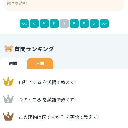
続きを読む
endeavor 精進する 特定の目標に向かって全力を尽くすこ
とを強調します。 例文 I will endeavor to improve
myself and become like you. 私は自分を改善し、先輩の
<<
<
5
6
7
8
9
>
>>
ようになるために精進します。 improve myself：自分を改
善する これらの表現は、「努力して目標に向かって前進し
たい」という気持ちを伝える際に適しています。
質問ランキング
週間
月間
自引きする を英語で教えて!
今のところ を英語で教えて!
この建物は何ですか？ を英語で教えて!