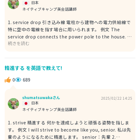
う意味の句動詞です。困難な状況を乗り越えて何かを達成し
日本
た時に使われます。I managed to finish the project on
ネイティブキャンプ英会話講師
time. (なんとか時間通りにプロジェクトを終えることがで
1. service drop 引き込み線 電柱から建物への電力供給線で
きた)のように使用します。
特に空中の電線を指す場合に用いられます。 例文 The
service drop connects the power pole to the house. 引
続きを読む
き込み線が電柱と家を繋いでいる。 connects：繋ぐ
power pole：電柱 house：家 2. service line 引き込み線
建物へのガス、水道、電気などの供給線で地中の配管や配線
も含む広い意味で使われます。 例文 The service line
精進する を英語で教えて!
needs to be inspected for leaks. 引き込み線の漏れがな
いか点検する必要があります。 needs to be inspected：
0
689
点検する必要がある leaks：漏れ
shumatsuwakaさん
2025/02/22 14:25
日本
ネイティブキャンプ英会話講師
1. strive 精進する 何かを達成しようと頑張る姿勢を指しま
す。 例文 I will strive to become like you, senior. 私は先
輩のようになるために精進します。 senior：先輩 2.