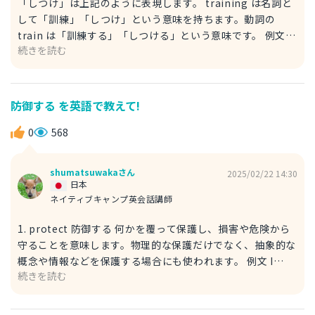
「しつけ」は上記のように表現します。 training は名詞と
して「訓練」「しつけ」という意味を持ちます。動詞の
train は「訓練する」「しつける」という意味です。 例文
続きを読む
We should give our dog proper training. 犬はちゃんと
しつけをしたほうが良い。 should：～すべき give：与える
dog：犬 proper：適切な この例文では、犬に適切な訓練を
与えるべきだという提案をしています。動詞のtrain を使う
防御する を英語で教えて!
場合、We should train our dog properly. になります。名
詞の training を使うことで、「しつけ」という行為そのも
0
568
のに焦点を当てた表現になります。
shumatsuwakaさん
2025/02/22 14:30
日本
ネイティブキャンプ英会話講師
1. protect 防御する 何かを覆って保護し、損害や危険から
守ることを意味します。物理的な保護だけでなく、抽象的な
概念や情報などを保護する場合にも使われます。 例文 I
続きを読む
coated my old bicycle to protect it from damage. 自転
車が古くなってきたので、塗装が取れないようにコーティン
グをして防御しました。 coated：コーティングした