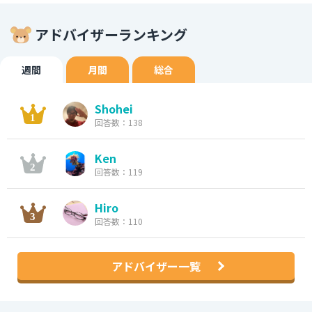
アドバイザーランキング
週間
月間
総合
Shohei
回答数：138
Ken
回答数：119
Hiro
回答数：110
アドバイザー一覧