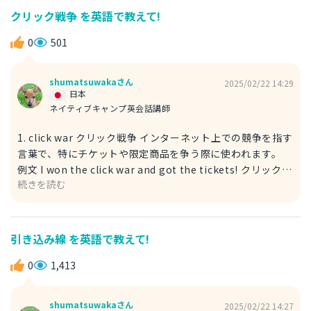
damage：損傷 2. defend 防御する 攻撃や脅威から守るこ
クリック戦争 を英語で教えて!
とを意味します。積極的に何かを防御するニュアンスがあり
ます。 例文 The coating will defend the bicycle from
0
501
rust. コーティングは自転車を錆から防御するでしょう。
rust：錆
shumatsuwakaさん
2025/02/22 14:29
日本
ネイティブキャンプ英会話講師
1. click war クリック戦争 インターネット上での競争を指す
言葉で、特にチケットや限定商品を争う際に使われます。
例文 I won the click war and got the tickets! クリック戦
続きを読む
争に勝利してチケットを手に入れた！ tickets：チケット 2.
online ticket battle オンラインチケット争奪戦 人気のあ
るイベントのチケットを取るのが非常に難しい状況を表現し
ます。 例文 The online ticket battle was fierce, but I
引き込み線 を英語で教えて!
managed to get a ticket. オンラインチケット争奪戦は激
しかったけど、なんとかチケットを手に入れた。 fierce：激
0
1,413
しい (形容詞) managed to：なんとか〜した (句動詞)
ticket：チケット managed to は「なんとか〜した」とい
shumatsuwakaさん
2025/02/22 14:27