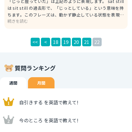
「じっと座っていた」は上記のように表現します。 sat still
は sit still の過去形で、「じっとしている」という意味を持
ちます。このフレーズは、動かず静止している状態を表現す
続きを読む
る際に使われます。質問者が述べた「彼は寒さに震えながら
も、じっと座っていた」という状況に自然に当てはまる表現
です。 例文 Shivering with cold, he sat still. 寒さで震え
<<
<
18
19
20
21
22
ながらも、彼はじっと座っていました。 Shivering with
cold：「寒さで震えながら」という意味です。shivering は
「震えること」、with cold は「寒さで」という意味を表し
ます。 still を使った他の表現 Stand still! じっと立って！
質問ランキング
Stay still! じっとしてて！ Keep still! じっとしてて！ これ
らは命令形で使われることが多く、「動かないで！」という
ニュアンスを伝えます。
週間
月間
自引きする を英語で教えて!
今のところ を英語で教えて!