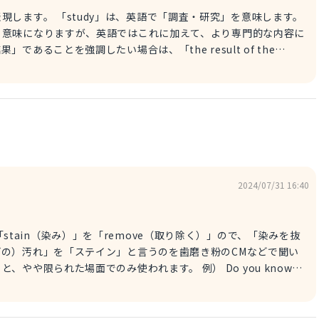
・研究」を意味します。
う意味になりますが、英語ではこれに加えて、より専門的な内容に
あることを強調したい場合は、「the result of the
のような使い方になります。 例） I support
ホークスを支持する。 → 私はソフトバンクホークスを応援している。
2024/07/31 16:40
の）汚れ」を「ステイン」と言うのを歯磨き粉のCMなどで聞い
た場面でのみ使われます。 例） Do you know
を知っていますか？ 「すぐに」は「quickly」または
 know how to ～」は「～する方法を知っていますか？」という定番
しょう。