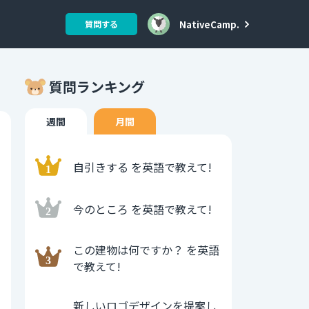
NativeCamp.
質問する
質問ランキング
週間
月間
自引きする を英語で教えて!
今のところ を英語で教えて!
この建物は何ですか？ を英語
で教えて!
新しいロゴデザインを提案し