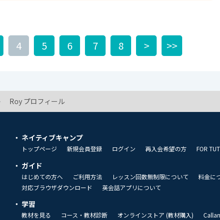
4
5
6
7
8
>
>>
Roy プロフィール
ネイティブキャンプ
トップページ
新規会員登録
ログイン
再入会希望の方
FOR TU
ガイド
はじめての方へ
ご利用方法
レッスン回数無制限について
料金に
対応ブラウザダウンロード
英会話アプリについて
学習
教材を見る
コース・教材診断
オンラインストア (教材購入)
Call