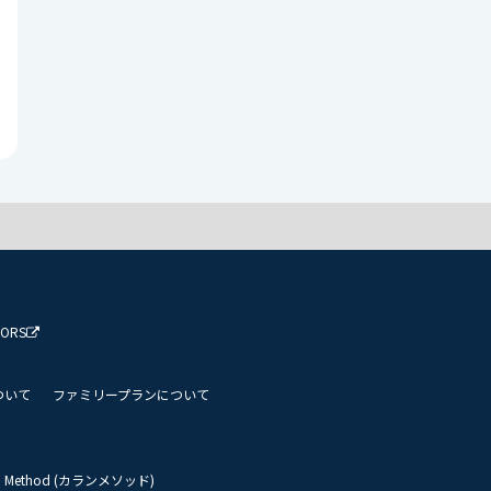
TORS
ついて
ファミリープランについて
an Method (カランメソッド)