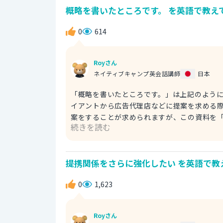
概略を書いたところです。 を英語で教えて
0
614
Royさん
ネイティブキャンプ英会話講師
日本
「概略を書いたところです。」は上記のように表現します。 「概略」は「brief」
イアントから広告代理店などに提案を求める
案をすることが求められますが、この資料を「brief」と呼ぶこと
続きを読む
finished doing」と表現します。 例文 I just finished writing the brief in this morning. 今朝、概略を書い
たところです。 なお、「brief」は動詞としても使えますが、意味は「概略を説明する」になります。少々やや
こしいので気を付けましょう。 例） I just fin
提携関係をさらに強化したい を英語で教
0
1,623
Royさん