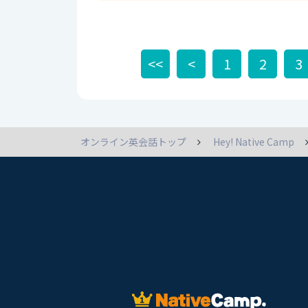
seats. 応援席があと２つ必要だ。
<<
<
1
2
3
オンライン英会話トップ
Hey! Native Camp