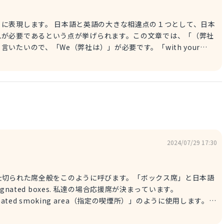
きな相違点の１つとして、日本
れが必要であるという点が挙げられます。この文章では、「（弊社
いたいので、「We（弊社は）」が必要です。「with your
力であることに加えて、「安定した」というニュアンスも含めること
2024/07/29 17:30
ど、仕切られた席全般をこのように呼びます。「ボックス席」と日本語
ated smoking area（指定の喫煙所）」のように使用します。 2.
席」であることを明言したいのであれば、こちらの表現が適切です。
We need 2 more supporter's