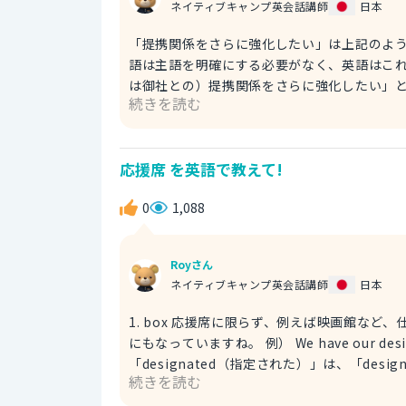
ネイティブキャンプ英会話講師
日本
「提携関係をさらに強化したい」は上記のように表現します。 日本語と英語の大
語は主語を明確にする必要がなく、英語はこ
は御社との）提携関係をさらに強化したい」と言
続きを読む
company（御社と）」も明示しましょう。 「alliance」は「提携関係」という意味です。ビジネスシーンでは
おなじみの用語ですね。 「solid」は「強固な」という意味です。「strong（強力な）」でも本文の趣旨として
は問題ないですが、「solid」を使うと強
応援席 を英語で教えて!
ができます。
0
1,088
Royさん
ネイティブキャンプ英会話講師
日本
1. box 応援席に限らず、例えば映画館な
にもなっていますね。 例） We have our designated boxes. 私達の場合応援席が決まっています。
「designated（指定された）」は、「design
続きを読む
supporter's seat 「応援のための
「supporter」は「応援者」を意味し、「seat」は座席全般を指します。 例） 