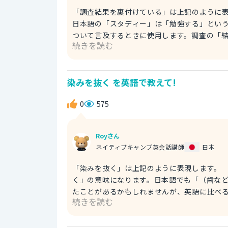
「調査結果を裏付けている」は上記のように表現します。 「study」は、英語で「調査
日本語の「スタディー」は「勉強する」とい
ついて言及するときに使用します。調査の「結果」で
続きを読む
study」としましょう。 例） The document we distributed supports the result of the study. 配布した資
料では、調査結果を裏付けています。 「support」は「支える・支持する」という意味の動詞ですが、「裏付け
る」という意味になることもあります。前者の場合は、以下
染みを抜く を英語で教えて!
SoftBank Hawks. 私はソフトバンク
0
575
Royさん
ネイティブキャンプ英会話講師
日本
「染みを抜く」は上記のように表現します。 「stain（染み）」を「remove（取り除く）」ので、「染みを抜
く」の意味になります。日本語でも「（歯など
たことがあるかもしれませんが、英語に比べると、やや限られ
続きを読む
how to remove stains quickly? すぐに染みを抜く方法
「immediately」です。また、「Do you
の疑問フレーズなので、丸ごと覚えておきま