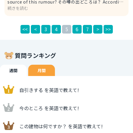
source of this rumour? その噂の出どころは？ According
続きを読む
to a credible source 信頼できる情報筋によると 文脈全体
を意訳する場合、以下の表現も可能です。 例） Where
does this rumor come from? その噂の出どころは？
<<
<
3
4
5
6
7
>
>>
「come from ～」は、出どころや出自を表す表現で、おな
じみの以下表現と同様に、人以外を主語とする場合も使用可
能です。 例） Where have you come from? どちらのご出
身ですか？
質問ランキング
週間
月間
自引きする を英語で教えて!
今のところ を英語で教えて!
この建物は何ですか？ を英語で教えて!