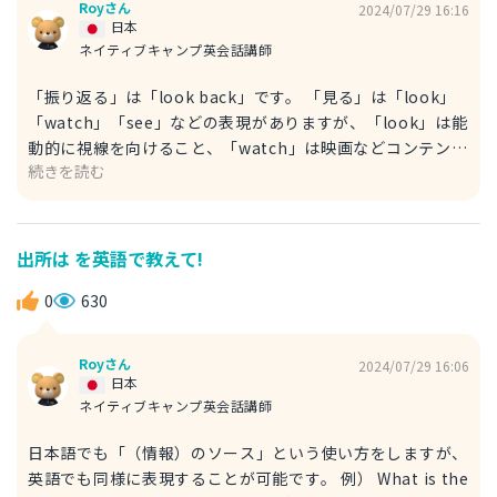
laughs out loudly. 一同爆笑。 3. all ～ 「～一同」と言う
Royさん
2024/07/29 16:16
日本
場合は、「all」の後に単語を付け加えます。 例） All our
ネイティブキャンプ英会話講師
staffs welcome you. スタッフ一同、あなたを歓迎します。
「振り返る」は「look back」です。 「見る」は「look」
「watch」「see」などの表現がありますが、「look」は能
動的に視線を向けること、「watch」は映画などコンテンツ
続きを読む
を視聴する場合や、鳥や動物を「アトラクションとして」見
る場合に使用します。一方で「see」は、自然に視界に入る
というニュアンスを表します。この場合は「振り返る」が能
動的な動作である一方、「見えた」は視界に入ったという意
出所は を英語で教えて!
味なので、「see」を使用するのが正解です。 「wave」は
波という意味の名詞としても使用しますが、動詞としては
0
630
「波立つ」のほかに「手を振る」という意味になります。
When I looked back, I saw that she was still waving at
Royさん
2024/07/29 16:06
me. 振り返ると、母がまだ手を振ってくれているのが見え
日本
た。
ネイティブキャンプ英会話講師
日本語でも「（情報）のソース」という使い方をしますが、
英語でも同様に表現することが可能です。 例） What is the