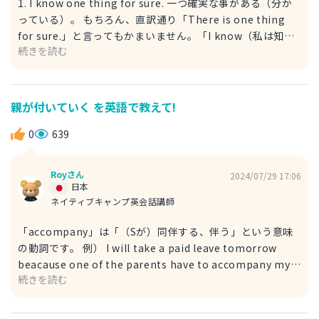
1. I know one thing for sure. 一つ確実な事がある（分か
っている）。 もちろん、直訳通り「There is one thing
for sure.」と言ってもかまいません。「I know（私は知っ
続きを読む
ている）」という言い方をすることで、ただ事実があること
を伝えるのではなく、「主語を自分にする」→「自分の意見
をはっきり言う」という姿勢を示すことができます。英語圏
では意見をはっきり言う人が好まれます。 2. I can say one
親が付いていく を英語で教えて!
thing for sure. 一つ確実な事がある（言える）。 1. と同様
に、「I can say（私は言うことができる）」とすること
0
639
で、「There is ～」と比べて自分が意見を述べているとい
う姿勢をより明確に示すことができます。 「確実な」は
Royさん
2024/07/29 17:06
「certain」ですが、「one certain thing」と言うより
日本
は、副詞句を効果的に使って「one thing for sure」と言
ネイティブキャンプ英会話講師
った方が、ネイティブらしい表現と言えるでしょう。
「accompany」は「（Sが）同伴する、伴う」という意味
の動詞です。 例） I will take a paid leave tomorrow
beacause one of the parents have to accompany my
続きを読む
child on his excursion. 親が子供の遠足に同行しなければ
ならないので、明日は有給休暇を取ります。 文脈から「両
親のうちの１人が」と言いたいので、「one of the