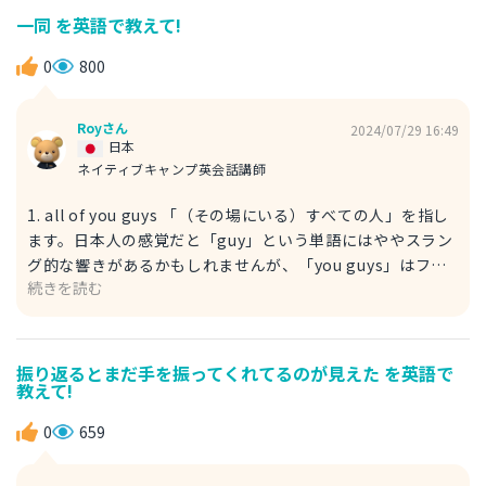
parents」と表現します。 また、「（物理的に）付いてい
一同 を英語で教えて!
く」場合の他に、「（ある現象が）伴う」という場合にも使
用できます。 例） A lot of risks accompany this
0
800
experiment. この実験には多くのリスクが伴う。
Royさん
2024/07/29 16:49
日本
ネイティブキャンプ英会話講師
1. all of you guys 「（その場にいる）すべての人」を指し
ます。日本人の感覚だと「guy」という単語にはややスラン
グ的な響きがあるかもしれませんが、「you guys」はフォ
続きを読む
ーマルな場面で使っても問題ない表現です。 フランス語や
スペイン語などと異なり、英語では「you（あなた）」と
「you（あなたたち）」の２人称を区別しないので、複数人
を指す場合は「you guys」か「you all」で区別するのが一
振り返るとまだ手を振ってくれてるのが見えた を英語で
教えて!
般的です。 例） I want all of you guys here to enjoy this
event. 一同（この場にいる全員）にイベントを楽しんでほ
0
659
しい。 2. everyone 「みんな」を意味するおなじみの表現
です。「everybody」でもかまいません。 例） Everyone