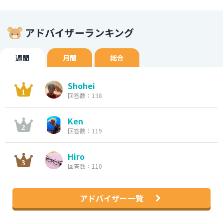
アドバイザーランキング
週間
月間
総合
Shohei
回答数：138
Ken
回答数：119
Hiro
回答数：110
アドバイザー一覧