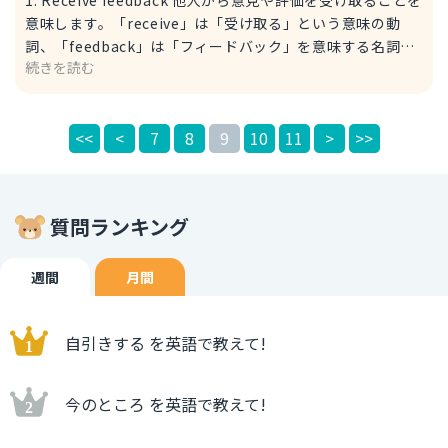
した。
意味します。「receive」は「受け取る」という意味の動
詞、「feedback」は「フィードバック」を意味する名詞で
続きを読む
す。 During the review meeting, we will receive
feedback on our performance. 反省会の時に、私たちの
パフォーマンスに対するフィードバックを受けます。 The
<<
<
7
8
9
10
11
>
>>
review meeting: 「反省会」。「review」は「見直し、反
省」、「meeting」は「会議」。 2. Get feedback/ Take
feedback 「get」=「得る、もらう」という単語や
「take」＝「受け取る、受け入れる」も「フィードバック
質問ランキング
を受ける」と言いたいときに使えます。 I always try to
get feedback from my colleagues to improve my
work. 私は仕事を改善するために、いつも同僚からフィード
週間
月間
バックをもらうようにしている。 My colleagues:「私の同
僚たち」という意味の名詞句。
自引きする を英語で教えて!
今のところ を英語で教えて!