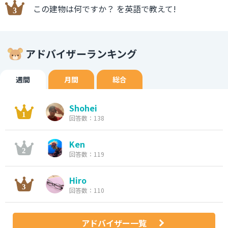
この建物は何ですか？ を英語で教えて!
アドバイザーランキング
週間
月間
総合
Shohei
回答数：138
Ken
回答数：119
Hiro
回答数：110
アドバイザー一覧