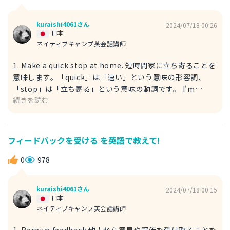
という意味の名詞、「study」は「研究」という意味の名詞
です。 We have to do a project study for our science
kuraishi4061さん
2024/07/18 00:26
class. 僕たちは科学の授業のために課題研究をしなければな
日本
らないんだ。 Our teacher assigned a project study on
ネイティブキャンプ英会話講師
climate change for next week. 先生が来週までに気候変
1. Make a quick stop at home. 短時間家に立ち寄ることを
動についてのプロジェクト研究を出したよ。 assigned:「割
意味します。「quick」は「速い」という意味の形容詞、
り当てた、課した」という意味の動詞。 climate change:
「stop」は「立ち寄る」という意味の動詞です。 I'm
「気候変動」という意味の名詞。
続きを読む
going to make a quick stop at home before heading
out again. また出かける前にとりあえず一時帰宅します。
heading out:「出かける」という意味。 2. Head home
briefly 同じく少しの間一時帰宅するという意味です。
フィードバックを受ける を英語で教えて!
「head」は「向かう」という意味の動詞、「briefly」は
「短時間」という意味の副詞です。 I need to head home
0
978
briefly to pick up some documents before the
meeting. 会議の前に書類を取りに一時的に家に戻る必要が
kuraishi4061さん
2024/07/18 00:15
あります。 She decided to head home briefly to
日本
change clothes before going out again. 彼女はもう一度
ネイティブキャンプ英会話講師
出かける前に服を着替えるために、一時的に家に戻ることに
1. Receive feedback 他人から意見や評価を受け取ることを