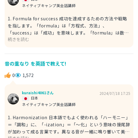
ネイティブキャンプ英会話講師
1. Formula for success 成功を達成するための方法や戦略
を指します。「formula」は「方程式、方法」、
「success」は「成功」を意味します。「formula」は数学
続きを読む
や化学などで使う方式という意味から、何かの問題解決のた
めの常套手段という意味まで幅広く使えます。 He has
found a formula for success in his business. 彼はビジネ
スにおいて成功の方程式を見つけた。 2. Winning formula
音の重なり を英語で教えて!
「勝利の」を意味する形容詞の「winning」を用いても勝利
の方程式を表現することができます。 The team has
0
1,572
discovered a winning formula that works for them. チ
ームは自分たちに合った勝利の方程式を見つけた。
kuraishi4061さん
2024/07/18 17:25
discovered: 「発見した」という意味の動詞の過去分詞。
日本
ネイティブキャンプ英会話講師
1. Harmonization 日本語でもよく使われる「ハーモニー」
＝「調和」に、「-ization」＝「～化」という意味の接尾辞
が加わって成る言葉です。異なる音が一緒に鳴り響いて美し
続きを読む