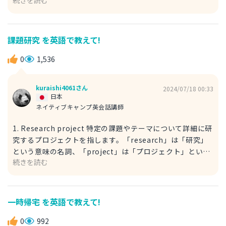
い調和を作り出すことを意味します。特に合唱やバンドの演
奏で、異なるパートが一緒に演奏されるときによく使われま
す。 The song features beautiful harmonization. その
曲は美しい和音の重なりが特徴です。 features: 「特徴とす
課題研究 を英語で教えて!
る」という意味の動詞。 2. Layering of sounds layerは
「層」を意味し、接尾辞の「-ing」を加えると
0
1,536
「layering」＝「層を成すこと、重ねること」を意味する名
詞になります。この表現は特にスタジオ録音やアルバム制作
kuraishi4061さん
2024/07/18 00:33
で使われます。 In music, layering of sounds makes the
日本
song more interesting. 音楽では、音を重ねることで曲が
ネイティブキャンプ英会話講師
もっと面白くなるんだ。 interesting: 「面白い、興味深
1. Research project 特定の課題やテーマについて詳細に研
い」という意味の形容詞。 I think he won the
究するプロジェクトを指します。「research」は「研究」
competition because his music has beautiful layering
という意味の名詞、「project」は「プロジェクト」という
of sounds. 彼が大会で勝てたのは、彼の音楽は音の重なり
続きを読む
意味の名詞です。 For my summer research project, I
がきれいだからだと思う。 competition:「大会」という意
plan to observe celestial bodies. 夏の課題研究では天体
味の名詞。
の観測をするつもりです。 observe: 「観測する」という意
味の動詞。 celestial bodies: 「天の、天体の」という意味
一時帰宅 を英語で教えて!
の名詞句。 2. Project study 特定のテーマや課題について
研究することを指します。「project」は「プロジェクト」
0
992