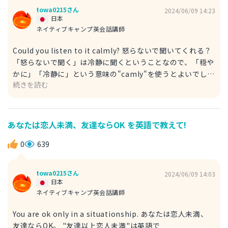
まい。 "It's uncomfortable to tell you"「伝えるのは、気
towa0215さん
2024/06/09 14:23
持ち良くはないけど、、」から切り出してもよいでしょう。
日本
ネイティブキャンプ英会話講師
Could you listen to it calmly? 怒らないで聞いてくれる？
「怒らないで聞く」は冷静に聞くということなので、「穏や
かに」「冷静に」という意味の"camly"を使うとよいでしょ
続きを読む
う。また、大切な話や、深刻な話をしたい場合は、"I have
one thing to tell you"「あなたに伝えなきゃいけないこと
があるんだけど」から、切り出すとよいでしょ。 例) I have
one thing to tell you. Could you listen to it calmly? I
あなたは恋人未満、友達ならOK を英語で教えて!
broke your favorite glass. Sorry. 伝えなきゃいけないこ
とがあるんだけど、怒らないで聞いてね。あなたのグラス割
0
639
れちゃった。ごめん。
towa0215さん
2024/06/09 14:03
日本
ネイティブキャンプ英会話講師
You are ok only in a situationship. あなたは恋人未満、
友達ならOK。 "友達以上恋人未満"は英語で