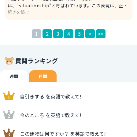
は、"situationship"と呼ばれています。この表現は、正式
続きを読む
な英語ではなく、"situation"「状況」
と"relationshinp"「関係」を組み合わせた造語です。昨年
末くらいに、流行語として英語圏で話題になっていました。
1
2
3
4
5
>
>>
ケンブリッジの英英辞典で、"situationship"はこのように
定義されています。 a romantic relationship between
two people who do not yet consider themselves a
couple but who have more than a friendship. 二人の間
質問ランキング
の恋愛的な関係のことであるが、まだカップルではない関
係。しかし、友達以上ではある。
週間
月間
自引きする を英語で教えて!
今のところ を英語で教えて!
この建物は何ですか？ を英語で教えて!