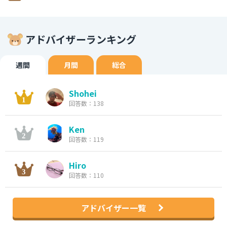
アドバイザーランキング
週間
月間
総合
Shohei
回答数：138
Ken
回答数：119
Hiro
回答数：110
アドバイザー一覧