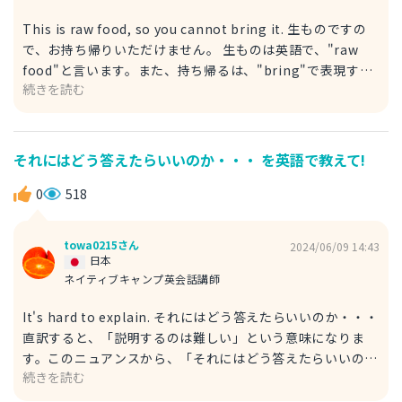
This is raw food, so you cannot bring it. 生ものですの
で、お持ち帰りいただけません。 生ものは英語で、"raw
food"と言います。また、持ち帰るは、"bring"で表現する
続きを読む
とよいでしょう。 This is perishables , so you cannot
bring it. 生ものですので、お持ち帰りいただけません。 別
の表現で、生ものは、"perishables"という事もできます。
ちなみに、日本では食べ物の持ち帰りは許可されていないこ
それにはどう答えたらいいのか・・・ を英語で教えて!
とが多いのですが、海外では持ち帰りできるケースが多いで
す。私が働いていた、日本食レストランでは、普通にお客さ
0
518
んがお寿司を持ち帰っていました。
towa0215さん
2024/06/09 14:43
日本
ネイティブキャンプ英会話講師
It's hard to explain. それにはどう答えたらいいのか・・・
直訳すると、「説明するのは難しい」という意味になりま
す。このニュアンスから、「それにはどう答えたらいいの
続きを読む
か・・・」といった気持ちを表現できます。 I cannot find
right word. それにはどう答えたらいいのか・・・ こちら