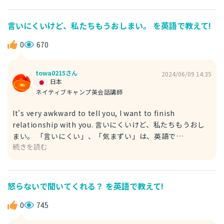
は、直訳すると、「正しい言葉が見つからない」となりま
す。正しい言葉を見つけられないという意味から、答えずら
言いにくいけど、私たちもうおしまい。 を英語で教えて!
く、それにはどう答えたらいいのか・・・を表現することが
できます。 例) What happened to you? 何があったの？ I
0
670
cannot find right word. それにはどう答えたらいいの
か・・・
towa0215さん
2024/06/09 14:35
日本
ネイティブキャンプ英会話講師
It's very awkward to tell you, I want to finish
relationship with you. 言いにくいけど、私たちもうおし
まい。 「言いにくい」、「気まずい」は、英語で
続きを読む
は、"awkward"で表現することができます。「言いにく
い」ということは、「伝えるのが気まずい」ということなの
で、"awkward to tell you"から切り出して話をするとよい
でしょう。また、「関係を終わらせる」は"finish
怒らないで聞いてくれる？ を英語で教えて!
relationship with you"で表現するとよいでしょう。 It's
uncomfortable to tell you, I want to finish
0
745
relationship with you. 言いにくいけど、私たちもうおし