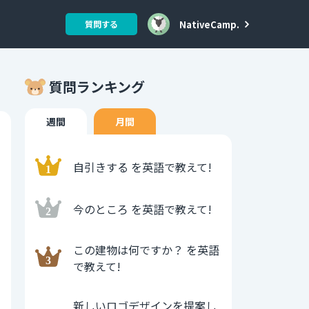
NativeCamp.
質問する
質問ランキング
週間
月間
自引きする を英語で教えて!
今のところ を英語で教えて!
この建物は何ですか？ を英語
で教えて!
新しいロゴデザインを提案し