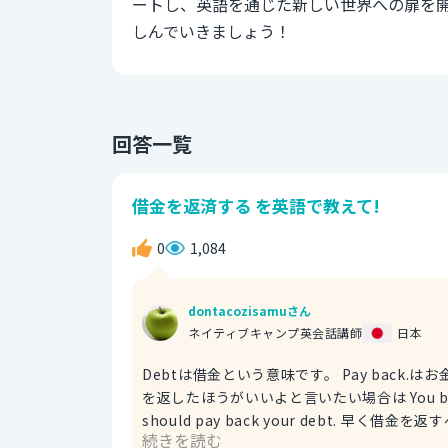
ートし、英語を通じた新しい世界への扉を
しんでいきましょう！
回答一覧
借金を返済する を英語で教えて!
0
1,084
dontacozisamuさん
ネイティブキャンプ英会話講師
日本
Debtは借金という意味です。 Pay back.はお金を返す。 Pay off.はお金を返し終わるという意味です。 早く借金
を返したほうがいいよと言いたい場合は You bette
should pay back your debt. 早く借金を返
続きを読む
らない I recommend you to pay back your 