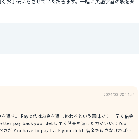
開くお手伝いをさせていただきます。一緒に英語学習の旅を楽
2024/03/28 14:54
r pay back your debt. 早く借金を返した方がいいよ You
すべきだ You have to pay back your debt. 借金を返さなければな
debt. 借金を返すことをおすすめします 二人の関係によってニュ