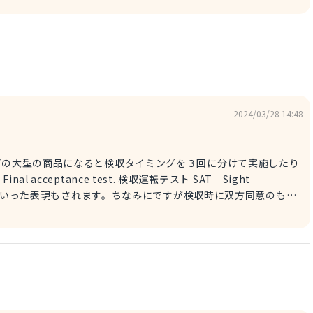
表現を使用してください！
2024/03/28 14:48
acceptance test. 検収運転テスト SAT Sight
 report. 検収レポート という言葉で表現します。レポートを受け取
mという単語を使用します。 例：I received acceptance
rt.