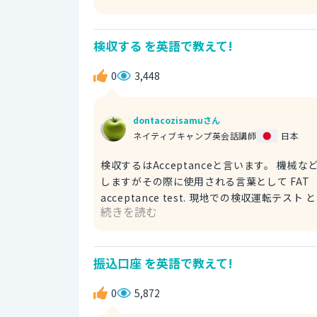
アンスは違ってくると思うので正しいと思う
検収する を英語で教えて!
0
3,448
dontacozisamuさん
ネイティブキャンプ英会話講師
日本
検収するはAcceptanceと言います。 機械などの大型の商品になると検収タイミングを３回に分けて実施したり
しますがその際に使用される言葉として FAT Final 
acceptance test. 現地での検収運転テスト といった表現もされます。ちなみにですが検収時に双方同意のもと
続きを読む
サインをするペーパーの事を Acceptance
った場合はrecieve,検収を認めた場合はconfir
report. I confirmed your acceptance repo
振込口座 を英語で教えて!
0
5,872