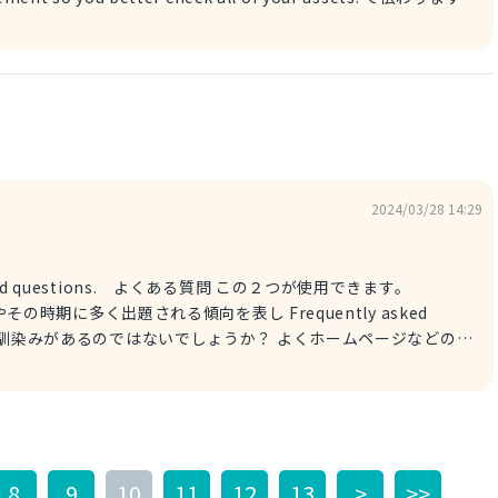
d recommend you to check all of your assets.
いう表現にしてください。
2024/03/28 14:29
stions. よくある質問 この２つが使用できます。
多く出題される傾向を表し Frequently asked
の方も馴染みがあるのではないでしょうか？ よくホームページなどの一
は頻繁にという意味ですので日常生
切という表現は It is important to know the
8
9
10
11
12
13
>
>>