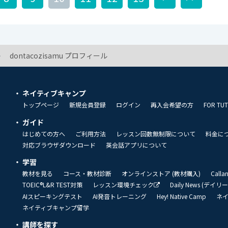
dontacozisamu プロフィール
ネイティブキャンプ
トップページ
新規会員登録
ログイン
再入会希望の方
FOR TU
ガイド
はじめての方へ
ご利用方法
レッスン回数無制限について
料金に
対応ブラウザダウンロード
英会話アプリについて
学習
教材を見る
コース・教材診断
オンラインストア (教材購入)
Call
TOEIC®L&R TEST対策
レッスン環境チェック
Daily News (デイ
AIスピーキングテスト
AI発音トレーニング
Hey! Native Camp
ネ
ネイティブキャンプ留学
講師を探す