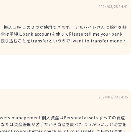
2024/03/28 14:41
 アルバイトさんに給料を振
nk accountを使ってPlease tell me your bank
すとより伝わりやすいのでまずは口座を教えてもらって次にこの文章で説明す
引き出すことはWithdrawと言います。
2024/03/28 14:36
ent so you better check all of your assets. で伝わります。