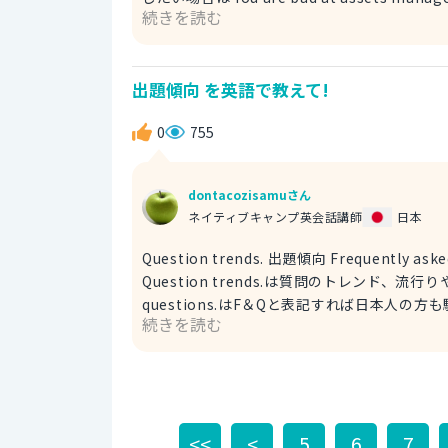
続きを読む
あなたは苦手という表現が直接すぎると感じる場合は I woul
と全資産を確認することをおすすめするよと
出題傾向 を英語で教えて!
0
755
dontacozisamuさん
ネイティブキャンプ英会話講師
日本
Question trends. 出題傾向 Frequently asked que
Question trends.は質問のトレンド、流行りやその時期に
questions.はF＆Qと表記すれば日本人
続きを読む
番下にあるF＆Qの事で頻繁にある質問という意味になります。 Frequently
活でも使い勝手のよい単語です。 出題傾向を知ることが大
question trendsとなります。
<<
<
5
6
7