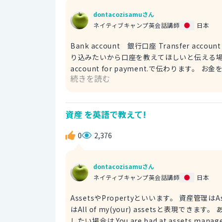
dontacozisamuさん
ネイティブキャンプ英会話講師
日本
Bank account 銀行口座 Transfer account 振込口座 この２つが使用できます。
り込みたいから口座を教えてほしいと伝える場合は単純にba
account for payment.で伝わります。 お金を振り込むことをtransferというのでI want to transfer money
続きを読む
to your bank account.と付け足
ればよいでしょう。 ちなみにお金を
資産 を英語で教えて!
0
2,376
dontacozisamuさん
ネイティブキャンプ英会話講師
日本
AssetsやPropertyといいます。 資産管理はAssets management 個人資産はPersonal assets すべての資産
はAll of my(your) assetsと表現できます。 あなたは資産管理が苦手だから資産を調べたほうがいいよと助言を
したい場合は You are bad at assets managem