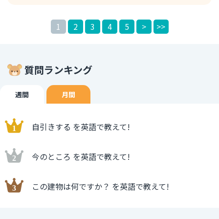
support you to plan your career. 私たちはあなたのキャ
リアプランをお手伝いを致します。 "We are here to～"と
1
2
3
4
5
>
>>
いうフレーズは、強調をする際に使用します。 "We are
here to help"であれば、「助けに来た」というニュアンス
にして手助けをする意思を強調する際のフレーズです。
質問ランキング
週間
月間
自引きする を英語で教えて!
今のところ を英語で教えて!
この建物は何ですか？ を英語で教えて!