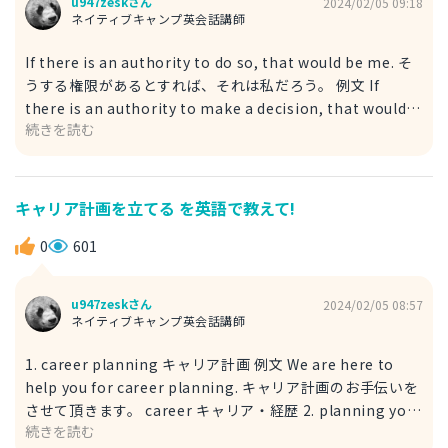
u947zeskさん
2024/02/05 09:18
ネイティブキャンプ英会話講師
If there is an authority to do so, that would be me. そ
うする権限があるとすれば、それは私だろう。 例文 If
there is an authority to make a decision, that would
続きを読む
be me. 決断する権限があるとすれば、それは私だろう。 if
もし～なら authority 権限 make a decision 決定をする
「誰が決めるのか」という部分から決める権限となりますか
ら、make a decisionを活用できます。 「それは私になり
キャリア計画を立てる を英語で教えて!
ますね」を言い換えると「それは私だろう」とすることがで
きますから、"That would be"「それはそうだろう」を活
0
601
用します。
u947zeskさん
2024/02/05 08:57
ネイティブキャンプ英会話講師
1. career planning キャリア計画 例文 We are here to
help you for career planning. キャリア計画のお手伝いを
させて頂きます。 career キャリア・経歴 2. planning your
続きを読む
career キャリアの計画をする事 例文 We are here to