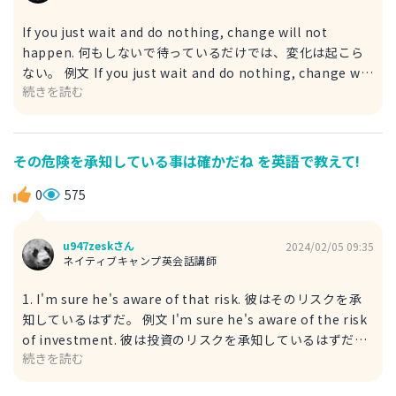
If you just wait and do nothing, change will not
happen. 何もしないで待っているだけでは、変化は起こら
ない。 例文 If you just wait and do nothing, change will
続きを読む
not happen to make sales increase. 何もしないで待って
いるだけでは、売上が伸びるような変化は起こらない。 do
nothing 何もしない sales 売上 increase 増加する If もし
も～ならば changeは「何かが何かに変化する」だけでな
その危険を承知している事は確かだね を英語で教えて!
く、状況の変化や改革といった意味での変化を表現したい場
合にも使用ができます。
0
575
u947zeskさん
2024/02/05 09:35
ネイティブキャンプ英会話講師
1. I'm sure he's aware of that risk. 彼はそのリスクを承
知しているはずだ。 例文 I'm sure he's aware of the risk
of investment. 彼は投資のリスクを承知しているはずだ。
続きを読む
be aware of ～存じる investment 投資 2. There is no
doubt that he understands the risk involved. 彼がリス