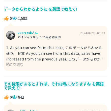
クを理解していることは間違いない。 例文 There is no
doubt that he understands the risk involved on
データからわかるように を英語で教えて!
investment. 彼が投資のリスクを理解していることは間違
いない。 there is no doubt that～ ～は間違いない
0
1,583
involve 巻き込む
u947zeskさん
2024/02/05 09:23
ネイティブキャンプ英会話講師
1. As you can see from this data, このデータからわかる
通り、 例文 As you can see from this data, sales have
increased from the previous year. このデータからわかる
続きを読む
ように、売り上げは前年よりも伸びている。 increase 増加
する previous 前の as～ ～のように 2. As the data
indicates, データが示す通り、 例文 As the data
indicates, sales have been horizontal from the
その権限があるとすれば、それは私になりますね を英語
で教えて!
previous year. データが示すように、売り上げは前年から
横ばいである。 indicate 示す horizontal 水平な・横ばい
0
842
な