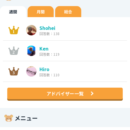
週間
月間
総合
Shohei
回答数：138
Ken
回答数：119
Hiro
回答数：110
アドバイザー一覧
メニュー