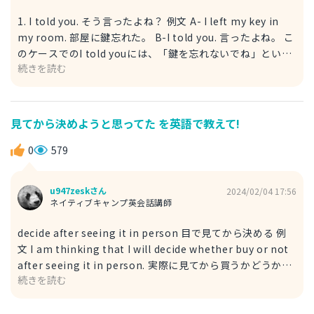
1. I told you. そう言ったよね？ 例文 A- I left my key in
my room. 部屋に鍵忘れた。 B-I told you. 言ったよね。 こ
のケースでのI told youには、「鍵を忘れないでね」という
続きを読む
会話が以前にあり、それについて「もうすでに言ったよね」
というニュアンスを含んで表現します。 2. That's what I
was saying. それが私が言ったことだよ。 A- I was late to
go to a date with girlfriend. 彼女とのデートに遅れた。
見てから決めようと思ってた を英語で教えて!
B- That's what I was saying. 言っただろ。 That's what
I was sayingは「それを言ってたんだよ」というニュアンス
0
579
が正確です。
u947zeskさん
2024/02/04 17:56
ネイティブキャンプ英会話講師
decide after seeing it in person 目で見てから決める 例
文 I am thinking that I will decide whether buy or not
after seeing it in person. 実際に見てから買うかどうか決
続きを読む
めようと思っている。 whether ～ or かどうか in person
実際に行って・目で見て in personは「対面で」という意味
がありますが、汎用性が高く上記のように「実際にこの目で