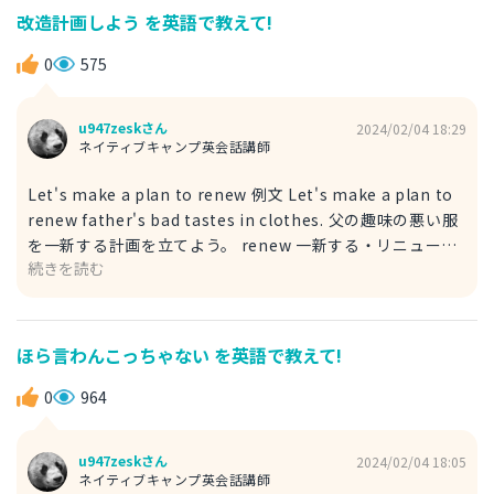
my god, you can sell that as business products. すご
改造計画しよう を英語で教えて!
い、これビジネス商品として売れるよ。 友人との間などの
カジュアルな環境でしか使いませんが、you can make
0
575
money with this.「これでお金稼ぎできるよ。」という表
現もあります。
u947zeskさん
2024/02/04 18:29
ネイティブキャンプ英会話講師
Let's make a plan to renew 例文 Let's make a plan to
renew father's bad tastes in clothes. 父の趣味の悪い服
を一新する計画を立てよう。 renew 一新する・リニューア
続きを読む
ルする bad taste 悪い趣味 renewはchangeとすることも
可能です。 同じ父を持つ妹との会話であれば、"father"の
みで良いです。 "the"を付けて「その父親」とすると、複数
の父親がいることになりますから注意が必要です。 特に、
ほら言わんこっちゃない を英語で教えて!
口語であれば他の人に「自分の父」と話すとき以外
は"father""dad"という表現しかしないです。
0
964
u947zeskさん
2024/02/04 18:05
ネイティブキャンプ英会話講師