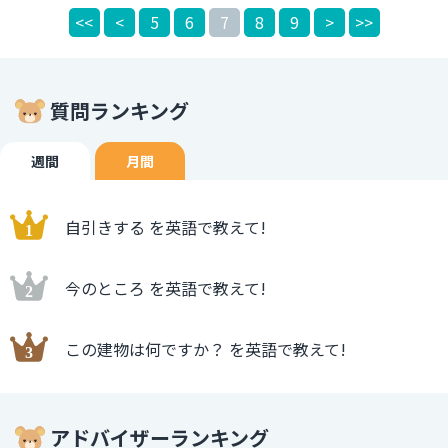
<<
<
5
6
7
8
9
>
>>
見る」「この目で確認する」というニュアンスを含めて使う
ことができます。 whether ～ orは使わずにI will decide
to buyとしても、「買う決断」をするということは買うか
買わないかですので、同じようなニュアンスになります。
質問ランキング
週間
月間
自引きする を英語で教えて!
今のところ を英語で教えて!
この建物は何ですか？ を英語で教えて!
アドバイザーランキング