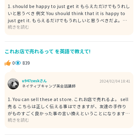
1. should be happy to just get it もらえただけでもうれし
いと思うべき 例文 You should think that it is happy to
just get it. もらえるだけでもうれしいと思うべきだよ。
続きを読む
should すべき happy → gladに置き換え可能です。 2. It is
good enough to just get it. 手に入れるだけで十分なの
だ。 例文 A- I got only one chocolate for Valentine’s
Day this time. 今回バレンタインのチョコ1つしか貰えなか
これお店で売れるって を英語で教えて!
った。 B- It is good enough to just get one. 一つもらえ
ただけでも十分でしょう。 this time 今回 enough 十分
0
839
Good enough 十分良い
u947zeskさん
2024/02/04 18:41
ネイティブキャンプ英会話講師
1. You can sell these at store. これお店で売れるよ。 sell
売る こちらは正しく伝える事はできますが、友達の手作り
がものすごく良かった事の言い換えということになります。
続きを読む
ですから、以下のように「ビジネスで使える商品」とする方
が良いでしょう。 2. You can sell that as business
products. それをビジネス商品として使用できる。 例文 Oh