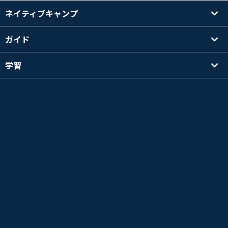
ネイティブキャンプ
ガイド
学習
講師を探す
その他
会社情報
英検®は、公益財団法人 日本英語検定協会の登録商標です。
このコンテンツは、公益財団法人 日本英語検定協会の承認や推奨、その他の検討を受けた
ものではありません。