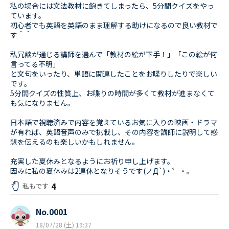
私の場合には文法教材に飽きてしまったら、5分間クイズをやっ
ています。
初心者でも英語を英語のまま理解する助けになるので良い教材で
す＾＾
私冗談が通じる講師を選んで「教材の絵が下手！」「この絵が何
言ってる不明」
と文句をいったり、単語に関連したことをお喋りしたりで楽しい
です。
5分間クイズの性質上、お喋りの時間が多くて教材が進まなくて
も気になりません。
日本語で視聴済みで内容を覚えているお気に入りの映画・ドラマ
が有れば、英語音声のみで挑戦し、その内容を講師に説明して感
想を伝えるのも楽しいかもしれません。
充実した夏休みとなるようにお祈り申し上げます。
因みに私の夏休みは2連休となりそうです(ノД`)・゜・。
4
私もです
No.0001
18/07/28 (土) 19:37