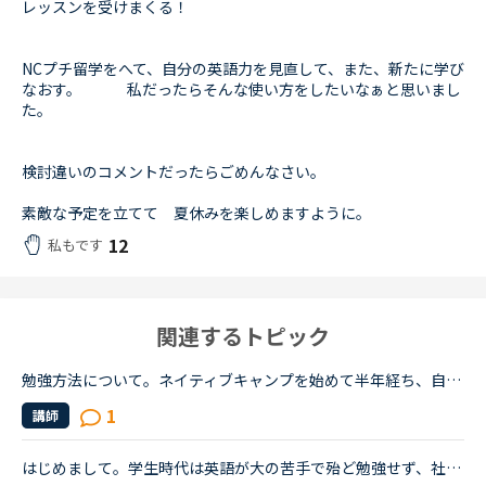
レッスンを受けまくる！
NCプチ留学をへて、自分の英語力を見直して、また、新たに学び
なおす。 私だったらそんな使い方をしたいなぁと思いまし
た。
検討違いのコメントだったらごめんなさい。
素敵な予定を立てて 夏休みを楽しめますように。
12
私もです
関連するトピック
勉強方法について。ネイティブキャンプを始めて半年経ち、自分の話しやすい話題やある程度必要とされる会話は出来るようになりました。日本人講師を含め数人の先生からは君のスキルはgood enough、じゅうぶんコミ...
1
講師
はじめまして。学生時代は英語が大の苦手で殆ど勉強せず、社会人になり海外旅行をきっかけに英語を話せるようになりたいと勉強を始めた者です。リスニングとスピーキング能力を伸ばしたいと思いネイティブキャン...