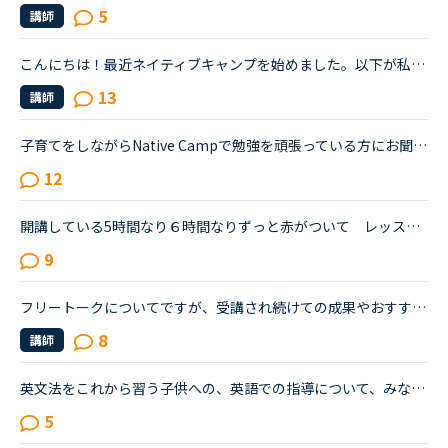
5
講師
こんにちは！最近ネイティブキャンプを始めました。以下が私の状況です。同じように子供がいるママさんの勉強法や、(そうでない方でも)短期間で効果が出る勉強法など、共感やアドバイスいただけると幸いです！———...
13
講師
子育てをしながらNative Campで勉強を頑張っている方にお聞きしたいです。先月からNative Campで人生初のオンライン英会話を始め、現在に至ります。私には子供が二人いるのですが、まだ子供達が小さく、突発的に...
12
開講している5時間なり６時間なりずっと赤がついて レッスン中 が続く人気講師のレッスンを予約なしで取る秘訣があったらどなたか教えてください。何人かいますが私が見る限り午前中のCarla講師とか夜間のFeb講...
9
フリートークについてですが、受講され続けての成果やおすすめの受講方法、気をつけていることあれば教えていただけないでしょうか。これからはアウトプットも鍛えたいので、フリートークを受講する機会を増やし...
8
講師
英文法をこれから習う子供への、英語での指導について、みなさん、どう思われますか？私は、説明そのものを英語で行うのは、少なくとも中学校の文法の範囲が一通り終わらないと、なかなか厳しいのではないかと思...
5