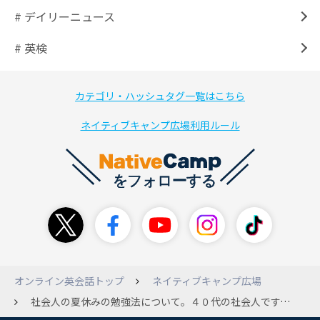
# デイリーニュース
# 英検
カテゴリ・ハッシュタグ一覧はこちら
ネイティブキャンプ広場利用ルール
オンライン英会話トップ
ネイティブキャンプ広場
社会人の夏休みの勉強法について。４０代の社会人です。９月頃に夏休みが取れそうです。 ９月なので日中は子供もいないし、どっぷり英語の勉強をしようかと思っています。 朝から１５時頃まで５日間、自由な時間ができて英語の勉強をするとしたらみなさんはどうしますか？ いま考えているのは(NCは受け放題なので)毎日5レッスンくらい受けてみようかと考えているのですが、どうスケジュール（教材）を組もうか思案中です。 わたしのレベルとしては高卒で働き始めて英語の勉強なんて全然していなかったのですが、一念発起して半年ほど前から勉強を始めました。 中学英語の復習から初めて、文法がだいたいわかったところで実践をしようと思ってNCを始めて３ヶ月ほどです。 いま、文法と実践発音を一番下のレベルからすすめています(毎日1～2レッスン)。 SIDE by SIDEもいいと別のスレッドに書いてあったので試しにそちらも受けてみようかと思っているところです。 こんなふうにしたらいいのでは？というご意見をいただければうれしいです。