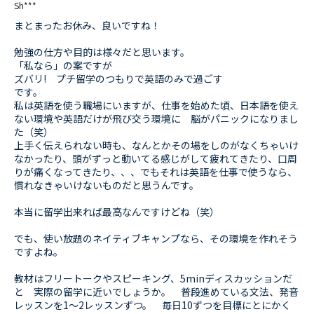
Sh***
まとまったお休み、良いですね！
勉強の仕方や目的は様々だと思います。
「私なら」の案ですが
ズバリ! プチ留学のつもりで英語のみで過ごす
です。
私は英語を使う職場にいますが、仕事を始めた頃、日本語を使え
ない環境や英語だけが飛び交う環境に 脳がパニックになりまし
た（笑）
上手く伝えられない時も、なんとかその場をしのがなくちゃいけ
なかったり、頭がずっと動いてる感じがして疲れてきたり、口周
りが痛くなってきたり、、、でもそれは英語を仕事で使うなら、
慣れなきゃいけないものだと思うんです。
本当に留学出来れば最高なんですけどね（笑）
でも、使い放題のネイティブキャンプなら、その環境を作れそう
ですよね。
教材はフリートークやスピーキング、5minディスカッションだ
と 実際の留学に近いでしょうか。 普段進めている文法、発音
レッスンを1〜2レッスンずつ。 毎日10ずつを目標にとにかく