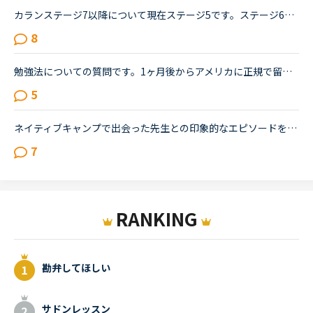
カランステージ7以降について現在ステージ5です。ステージ6までは絶対に続けようと思い、テキストを購入してあります。（以前こちらで日常会話に必要なのはステージ6までと読んだので）私は英語を聞いても頭の中...
8
勉強法についての質問です。1ヶ月後からアメリカに正規で留学するのですが、その準備で1日に受けるレッスン数をかなり増やしてみたいなと思っています。幸い、今は学校に通ってないので、勉強できる時間がたっぷ...
5
ネイティブキャンプで出会った先生との印象的なエピソードをシェアしませんか？私は最近、カメルーン人の先生のレッスンにハマっています。あるとき先生が「カメルーンやアフリカについて、日本人はどんな印象を...
7
RANKING
勘弁してほしい
サドンレッスン