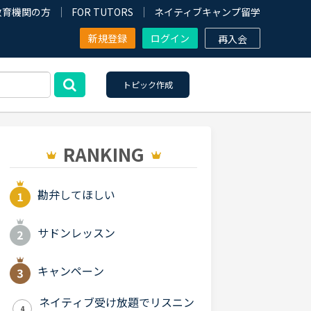
教育機関の方
FOR TUTORS
ネイティブキャンプ留学
新規登録
ログイン
再入会
トピック作成
RANKING
勘弁してほしい
サドンレッスン
キャンペーン
ネイティブ受け放題でリスニン
4