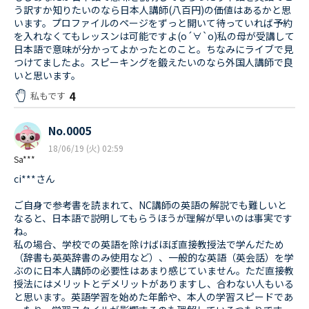
う訳すか知りたいのなら日本人講師(八百円)の価値はあるかと思
います。プロファイルのページをずっと開いて待っていれば予約
を入れなくてもレッスンは可能ですよ(о´∀`о)私の母が受講して
日本語で意味が分かってよかったとのこと。ちなみにライブで見
つけてましたよ。スピーキングを鍛えたいのなら外国人講師で良
いと思います。
4
私もです
No.0005
18/06/19 (火) 02:59
Sa***
ci***さん
ご自身で参考書を読まれて、NC講師の英語の解説でも難しいと
なると、日本語で説明してもらうほうが理解が早いのは事実です
ね。
私の場合、学校での英語を除けばほぼ直接教授法で学んだため
（辞書も英英辞書のみ使用など）、一般的な英語（英会話）を学
ぶのに日本人講師の必要性はあまり感じていません。ただ直接教
授法にはメリットとデメリットがありますし、合わない人もいる
と思います。英語学習を始めた年齢や、本人の学習スピードであ