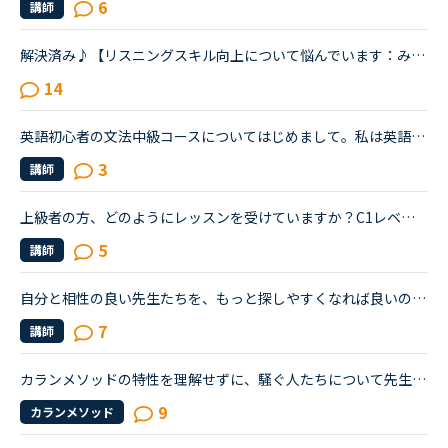
6
講師
解決済み♪【リスニングスキル向上について悩んでいます：みなさんどのように学習していますか。】●私の英語力私は、「聞こえない」ことが課題だと考えているTOEIC600コースを中心に受講中のもうすぐ40歳です。・T...
14
英語初心者の文法中級コースについてはじめまして。私は英語初心者で高校生時代に授業で勉強したくらいのスキルです。少しでも英語スキルを高めたいと思いNCのカウンセラーの方に勉強法を相談したところ文法の初...
3
講師
上級者の方、どのようにレッスンを受けていますか？C1レベルの上級者ですが、語学力維持のためレッスンを継続しています。今はカランメソッドを毎日受講、その他気が向いた時にディスカッションも受けています。...
5
講師
自分と相性の良い先生たちを、もっと探しやすくなれば良いのにな、と感じています。・先生の得意な教材、もしくはお気に入りの教材を3つくらい太文字で表示してほしい。「このテキスト、はじめて」と言う先生との...
7
講師
カランメソッドの特性を理解せずに、騒ぐ人たちについて先生方のレビューを見ていると、カランの進め方について苦言を呈しているレビューが目立つように思いました。これについて、個人的には「それは、生徒の方...
9
カランメソッド