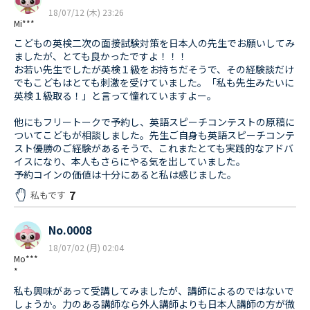
18/07/12 (木) 23:26
Mi***
こどもの英検二次の面接試験対策を日本人の先生でお願いしてみ
ましたが、とても良かったですよ！！！
お若い先生でしたが英検１級をお持ちだそうで、その経験談だけ
でもこどもはとても刺激を受けていました。「私も先生みたいに
英検１級取る！」と言って憧れていますよー。
他にもフリートークで予約し、英語スピーチコンテストの原稿に
ついてこどもが相談しました。先生ご自身も英語スピーチコンテ
スト優勝のご経験があるそうで、これまたとても実践的なアドバ
イスになり、本人もさらにやる気を出していました。
予約コインの価値は十分にあると私は感じました。
7
私もです
No.0008
18/07/02 (月) 02:04
Mo***
*
私も興味があって受講してみましたが、講師によるのではないで
しょうか。力のある講師なら外人講師よりも日本人講師の方が微