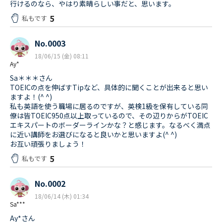
行けるのなら、やはり素晴らしい事だと、思います。
5
私もです
No.0003
18/06/15 (金) 08:11
Ay*
Sa＊＊＊さん
TOEICの点を伸ばすTipなど、具体的に聞くことが出来ると思い
ますよ！(^ ^)
私も英語を使う職場に居るのですが、英検1級を保有している同
僚は皆TOEIC950点以上取っているので、その辺りからがTOEIC
エキスパートのボーダーラインかな？と感じます。なるべく満点
に近い講師をお選びになると良いかと思いますよ(^ ^)
お互い頑張りましょう！
5
私もです
No.0002
18/06/14 (木) 01:34
Sa***
Ay*さん