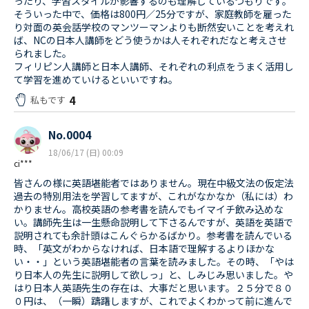
ったり、学習スタイルが影響するのも理解しているつもりです。
そういった中で、価格は800円／25分ですが、家庭教師を雇った
り対面の英会話学校のマンツーマンよりも断然安いことを考えれ
ば、NCの日本人講師をどう使うかは人それぞれだなと考えさせ
られました。
フィリピン人講師と日本人講師、それぞれの利点をうまく活用し
て学習を進めていけるといいですね。
4
私もです
No.0004
18/06/17 (日) 00:09
ci***
皆さんの様に英語堪能者ではありません。現在中級文法の仮定法
過去の特別用法を学習してますが、これがなかなか（私には）わ
かりません。高校英語の参考書を読んでもイマイチ飲み込めな
い。講師先生は一生懸命説明して下さるんですが、英語を英語で
説明されても余計頭はこんぐらかるばかり。参考書を読んでいる
時、「英文がわからなければ、日本語で理解するよりほかな
い・・」という英語堪能者の言葉を読みました。その時、「やは
り日本人の先生に説明して欲しっ」と、しみじみ思いました。や
はり日本人英語先生の存在は、大事だと思います。２５分で８０
０円は、（一瞬）躊躇しますが、これでよくわかって前に進んで