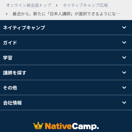
オンライン英会話トップ
ネイティブキャンプ広場
最近から、新たに「日本人講師」が選択できるようになっています。 どのような目的で、またlevelの方が向いているのでしょうか。 NCのターゲットとしては初心者～中級者かなと思うのですが、上級者でも受講するメリットはありますか？ 予約に400コイン（約800円）かかるようですが、その価値があるのかどうか。 受講された方の意見を伺いたいです。
ネイティブキャンプ
ガイド
学習
講師を探す
その他
会社情報