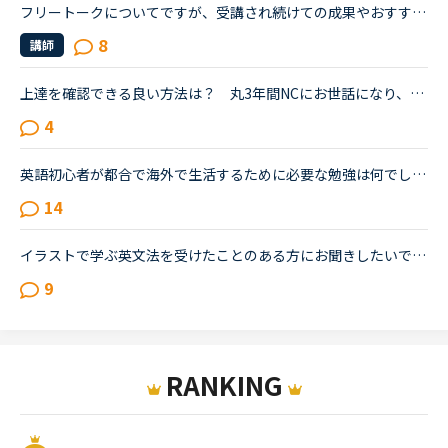
フリートークについてですが、受講され続けての成果やおすすめの受講方法、気をつけていることあれば教えていただけないでしょうか。これからはアウトプットも鍛えたいので、フリートークを受講する機会を増やし...
8
講師
上達を確認できる良い方法は？ 丸3年間NCにお世話になり、毎日レッスンを楽しく続けています。教材はカラン、文法、フリートークの3つを中心に据えています。シニアの趣味でやっているので、検定の類いは受けた...
4
英語初心者が都合で海外で生活するために必要な勉強は何でしょうか？恥ずかしながら、20年ほど英語からは遠ざかってきました。ほぼしゃべれません。現在カランSTAGE1から始めSTAGE3に入ったところです。こちらは...
14
イラストで学ぶ英文法を受けたことのある方にお聞きしたいです。私は普段、普通の文法（初級〜中級）と幾つかのアウトプット教材を並行して受けています。喋る練習をするのがとにかく楽しいので最近は５分間ディ...
9
RANKING