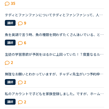
35
テディとファンファンについてテディとファンファンって、人間ですよね?同じ人が声をやっているのでしょうか?そして、その声をやっている人は誰なんでしょう?テディかファンファンに、あなたの人間の姿を見せてと...
9
講師
魚を英語で言う時、魚の種類を問わずたくさん泳いでいる、という表現はfish.と表現しますよね。fishを複数形で使う場合は、例えば、there are many fishes here .(ここには多くの種類の魚がいます)、なら納得い...
6
講師
生徒の学習意欲が予測をはるかに上回っていた！？度重なるルール変更は、目指していたビジネスモデルが成り立たなかった証ではないでしょうか。「〇〇放題」で会社が利益を上げるには、絶妙な価格設定、コストの...
2
無理なお願いとわかっていますが、チャディ先生がいつ予約枠あけているのか、だれかおしえてください!!夜シフトになってから一回も会えないので。ファミリー会員のこどもたちも一目会いたいといってます。お願い...
2
講師
私のアカウントで子どもを家族登録しました。ですが、ホームは私の名前のみです。ファミリープランのページには、二人の名前があります。講師の先生には、私と子ども二人の名前が表示されるのですか？
2
講師