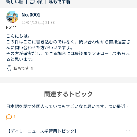
新しい順
古い順
私もです順
No.0001
25/04/12 (土) 21:38
No***
こんにちは。
この件はここに書き込むのではなく、問い合わせから直接運営さ
んに問い合わせた方がいいですよ。
その方が確実だし、できる場合には最後までフォローしてもらえ
ると思います。
1
私もです
関連するトピック
日本語を話す外国人っていつもすごいなと思います。つい最近、大学院生（留学生）と関わることがありました。韓国からまだ来て半年の女性、難しい単語は出てこないようですが、大体の会話ができます。来日して１...
1
【デイリーニュース学習用トピック】－－－－－－－－－－－－－－－－－－－－－デイリーニュースの学習の効果を上げるために、記事について意見を交換したり、記事の中の単語や文法についての発見や質問を投稿...