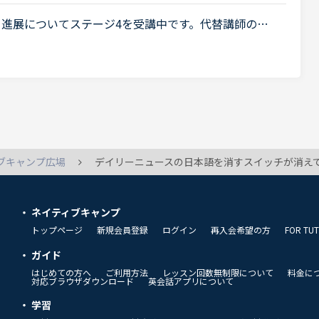
と進展についてステージ4を受講中です。代替講師の話
リ折れてしまいました 笑Daily revisionもNew
ブキャンプ広場
デイリーニュースの日本語を消すスイッチが消え
ネイティブキャンプ
トップページ
新規会員登録
ログイン
再入会希望の方
FOR TU
ガイド
はじめての方へ
ご利用方法
レッスン回数無制限について
料金に
対応ブラウザダウンロード
英会話アプリについて
学習