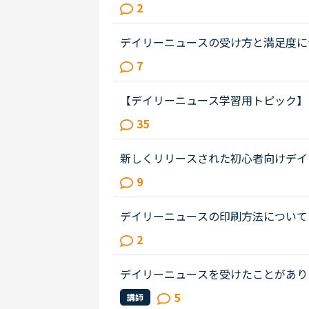
ンを受講しています。デイリーニュー
2
し難しいと感じる時があります。簡...
デイリーニュースの受け方と満足度に
ーディオを聞いて、質問に答えて、
7
みなさまはレッスンでオーディオを...
【デイリーニュース学習用トピック】
ーニュースの学習の効果を上げるため
35
や文法についての発見や質問を投稿...
新しくリリースされた初心者向けデイ
レッスンを継続したいタイプで、負荷
9
ンスリーテスト６レベルの生徒です...
デイリーニュースの印刷方法について
のですが、レッスンを効率的にするた
2
インにレッスンを進めたいと思って...
デイリーニュースを受けたことがあり
しまれているようですね。ところで質
5
講師
られるのでしょうか？仕事で英語を...