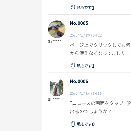
1
私もです
No.0005
25/04/17 (木) 04:22
Sa*****
ページ上でクリックしても何
から使えなくなってました。
1
私もです
No.0006
25/04/17 (木) 14:16
Sh****
"ニュースの画面をタップ（
出るのでしょうか？
0
私もです