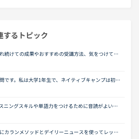
連するトピック
れ続けての成果やおすすめの受講方法、気をつけてい
ょうか。これからはアウトプットも鍛えたいので、フ
問です。私は大学1年生で、ネイティブキャンプは初め
応英語系の学問をしていて、今月受けたスピーキング
スニングスキルや単語力をつけるために音読がよいと
しました（一つの長文を20回づつ）が、自分の中で上
にカランメソッドとデイリーニュースを使ってレッス