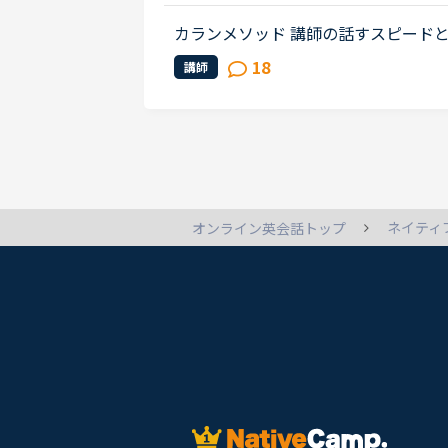
カランメソッド 講師の話すスピード
すスピードが余りに早すぎて、やる気がポッキ
18
講師
workの説明も含めて超高速で質問...
ネイティ
オンライン英会話トップ