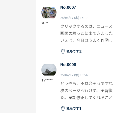
No.0007
25/04/17 (木) 15:17
YU**
クリックするのは、ニュース
画面の端っこに出てきました
いえば、今日はうまく作動し
2
私もです
No.0008
25/04/17 (木) 19:56
Ta*****
どうやら、不具合そうですね
次のページへ行けず、予習復
た。早期修正してくれること
1
私もです