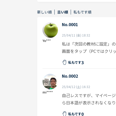
新しい順
古い順
私もです順
No.0001
25/04/11 (金) 18:32
Yo***
私は「次回の教材に設定」の
画面をタップ（PCではクリ
3
私もです
No.0002
25/04/12 (土) 16:32
mi****
自己レスですが、マイページ
ら日本語が表示されなくなり
0
私もです