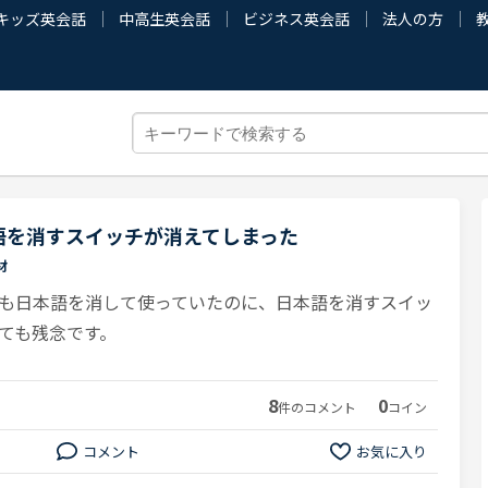
キッズ英会話
中高生英会話
ビジネス英会話
法人の方
語を消すスイッチが消えてしまった
材
も日本語を消して使っていたのに、日本語を消すスイッ
ても残念です。
8
0
件のコメント
コイン
コメント
お気に入り