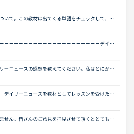
スが日によって難易度が変わり、とても簡単な時と少
ついて。この教材は出てくる単語をチェックして、オ
ディスカッションする。という流れで合ってますか？
－－－－－－－－－－－－－－－－－－－－－デイリ
に、記事について意見を交換したり、記事の中の単語
リーニュースの感想を教えてください。私はとにかく
が続くとレッスン受講自体から遠ざかってしまう、マ
 デイリーニュースを教材としてレッスンを受けたい
めにも事前にニュースを読み、ディスカッションをメ
ません。皆さんのご意見を拝見させて頂くととても楽
問ですが、どの様な方がデイリーニュースを受けてお