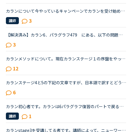
カランについて今やっているキャンペーンでカランを受け始めました。レベルチェック後、ステージ1からのスタートでして、必ず復習から始まると認識していたのですが、今５回受け終わりましたが一度も復習はありま...
3
講師
【解決済み】カラン6．パラグラフ479 にある、以下の問題文についてお尋ねします。When you close a computer program, does it usually remind you to save your work first ?この問題文の意味はなんとなく分か...
3
カランメソッドについて。現在カランステージ１の序盤をやっているのですが、カウンセリングではカランのレッスンはほぼ復習的な内容をしめる、と聞いていたのですが現在お願いしている先生では復習の時間が全く...
12
カランステージ4と5の下記の文章ですが、日本語で訳すとどういう風になるのでしょうか？何となく言っていることはわかるのですが、カランの音声の答えを聞いているとわからなくなってきました。カランステージ4 ...
6
カラン初心者です。カランは6パラグラフ復習のパートで戻ると思うのですが、6パラグラフというのは、6lessonということですか？
1
講師
カランstage3を受講してる者です。講師によって、ニューワークの進み具合が違うと思うのですが、皆さんは大体一回のレッスンあたりで、どれくらいのパラグラフ進みますか？今、stage何で、これくらいのパラグラフ...