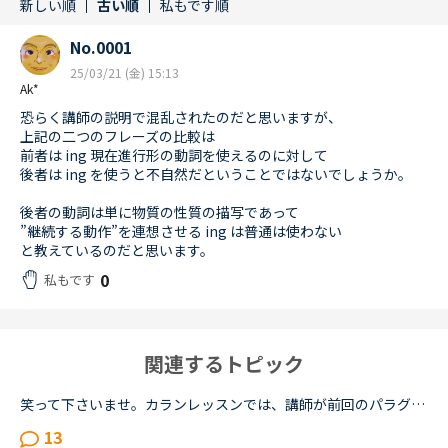
新しい順
古い順
私もです順
No.0001
25/03/21 (金) 15:13
Ak*
恐らく講師の説明で混乱されたのだと思いますが、
上記の二つのフレーズの比較は
前者は ing 現在進行形の動詞を使えるのに対して
後者は ing を使うと不自然だということではないでしょうか。
後者の動詞は単に物質の性質の描写であって
”継続する動作”を連想させる ing は普通は使わない
と教えているのだと思います。
0
私もです
関連するトピック
笑って下さいませ。カランレッスンでは、講師が前回のパラグラフの確認をしてから本日のレッスンが進みますね。その際、講師が言ったところが違った（連続のカランレッスンだった為か、先の講師のメッセージがま...
13