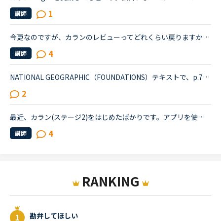
1
講師
今更なのですが、カランのレビューってどれくらい戻りますか？何パラグラフ(？)戻るとか、決まりはあるのでしょうか。レッスンしていて、思っていたより手前から始まったり、逆に遡ったりします。パラグラフの途...
4
講師
NATIONAL GEOGRAPHIC（FOUNDATIONS）テキストで、p.77, Unit 6A、 PLANTING FOR THE PLANET のパラグラフA の中の、次の文章Nobody thought much would come of a nine-year-old’s school project.について、文...
2
最近、カラン(ステージ2)をはじめたばかりです。アプリを使用しているので教材は今のところまだ購入していません 。先生によって、reading partに移る時間が違うので(ラスト4分だったり3分だったり) 会話練習とre...
4
講師
RANKING
勘弁してほしい