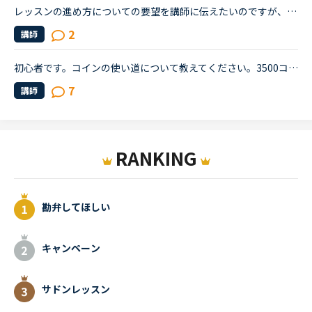
レッスンの進め方についての要望を講師に伝えたいのですが、うまく伝えられません。皆様はレッスンの最初や、最中に「ここはとばして」とか「ここはじっくりやりたい」とか伝えていますか？私はレッスンの最中に...
2
講師
初心者です。コインの使い道について教えてください。3500コインあるのですが、使い道がわかりません。有効期限があることに最近気づき、残り１ヶ月弱で期限が切れてしまいます…。使わないのでそのまま期限が切れ...
7
講師
RANKING
勘弁してほしい
キャンペーン
サドンレッスン