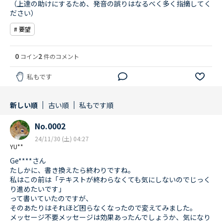
（上達の助けにするため、発音の誤りはなるべく多く指摘してく
ださい）
# 要望
0
2
コイン
件のコメント
私もです
新しい順
古い順
私もです順
No.0002
24/11/30 (土) 04:27
YU**
Ge****さん
たしかに、書き換えたら終わりですね。
私はこの前は「テキストが終わらなくても気にしないのでじっく
り進めたいです」
って書いていたのですが、
そのあたりはそれほど困らなくなったので変えてみました。
メッセージ不要メッセージは効果あったんでしょうか、気になり