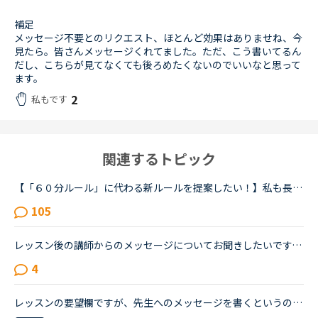
補足
メッセージ不要とのリクエスト、ほとんど効果はありませね、今
見たら。皆さんメッセージくれてました。ただ、こう書いてるん
だし、こちらが見てなくても後ろめたくないのでいいなと思って
ます。
2
私もです
関連するトピック
【「６０分ルール」に代わる新ルールを提案したい！】私も長らくＮＣに在籍していますが、「６０分ルール」は「待たなければならない時間」が長すぎると思います。NCが一定程度「今すぐレッスン」を制限したい、...
105
レッスン後の講師からのメッセージについてお聞きしたいです。フィリピン以外の国(もちろん在宅)で、いつも定型文をコピペして送ってくる先生がいます。カウンセリングでお勧めされた先生で、何度か受講しました...
4
レッスンの要望欄ですが、先生へのメッセージを書くというのでも大丈夫なのでしょうか。私はカランメソッドを主に受けているのですが、その先生達へメッセージとして伝えたいことがあります。喉の調子を保つのが...