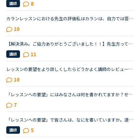
8
講師
カランレッスンにおける先生の評価私はカランは、自力では答えられないので、シャドウイングしています。リードの上手な先生を選んでレッスンを受けますし、逆に、レビューを読んで待つタイプの先生だとわかると...
10
【解決済み。ご協力ありがとうございました！！】先生方って私たちの要望って、読んでくれるのでしょうか？前に要望に、【あまり指摘しないでほしい】と選択肢から選びました。でも、いざレッスンの時に、先生は...
11
講師
レッスンの要望をより詳しくしたらどうかよく講師のレビューで様々な意見を見るのですが、「教材は終わらなかったけど、楽しく会話ができた」という人もいれば、「雑談で最後まで終わらせられず不満」という意見...
10
「レッスンへの要望」にはみなさんは何を書かれてますか？せっかくのこの機能を活用したいのですが、書きたいことが思い浮かびません。
7
「レッスンへの要望」で皆さんは、なにを書いていますか。達成したいことは人によって違いますので、異なると思いますが、是非シェアしていただけたらと思います。
5
講師