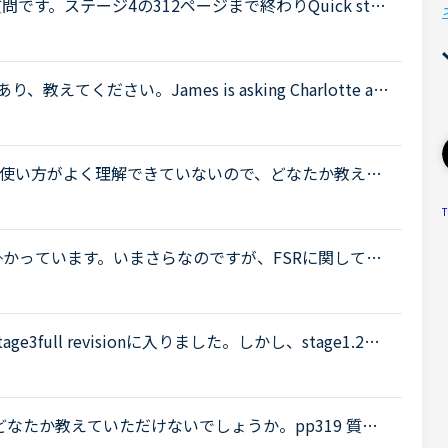
nで質問です。ステージ4の312ページまで終わりQuick stag
スンが終わり講師のメッセージ欄に下記のように記載されてい
ください。James is asking Charlotte ab
 When was Gabriella's birthday?Charlotte It was last
e&quot;の使い方がよく理解できていないので、どなたか教えて
e between &quot;excuse&quot;(v) and &quot;
T
..
し掛かっています。いまさらなのですが、FSRに関してい
けるとありがたいです。もし、既出の事柄でしたら申
.
ge3full revisionに入りました。しかし、stage1.2は
tage3に於いては昨日までで34Lesson受講しておりま
なたか教えていただけないでしょうか。pp319 質