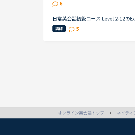
問 What do you think you should do
6
want to make a lot of money, I t...
日常英会話初級コース Level 2-12のExercis
rised?&quot;に対する答えが&quot;They
5
講師
&quot;ではダメなのでしょう...
ネイティ
オンライン英会話トップ