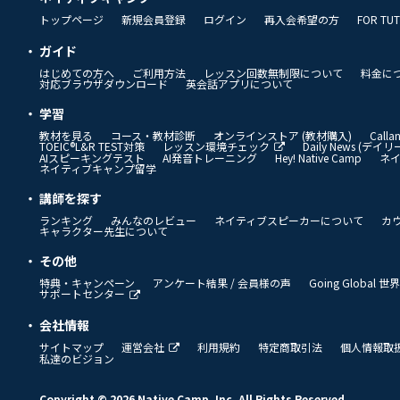
トップページ
新規会員登録
ログイン
再入会希望の方
FOR TU
ガイド
はじめての方へ
ご利用方法
レッスン回数無制限について
料金に
対応ブラウザダウンロード
英会話アプリについて
学習
教材を見る
コース・教材診断
オンラインストア (教材購入)
Call
TOEIC®L&R TEST対策
レッスン環境チェック
Daily News (デ
AIスピーキングテスト
AI発音トレーニング
Hey! Native Camp
ネ
ネイティブキャンプ留学
講師を探す
ランキング
みんなのレビュー
ネイティブスピーカーについて
カ
キャラクター先生について
その他
特典・キャンペーン
アンケート結果 / 会員様の声
Going Global
サポートセンター
会社情報
サイトマップ
運営会社
利用規約
特定商取引法
個人情報取
私達のビジョン
Copyright © 2026 Native Camp, Inc. All Rights Reserved.