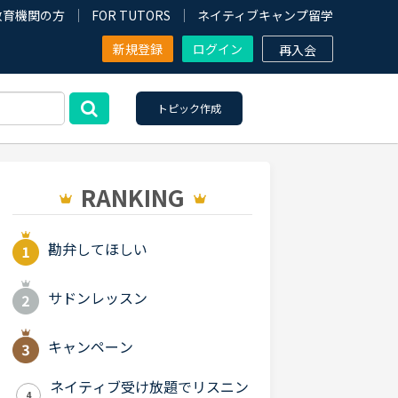
教育機関の方
FOR TUTORS
ネイティブキャンプ留学
新規登録
ログイン
再入会
トピック作成
RANKING
勘弁してほしい
サドンレッスン
キャンペーン
ネイティブ受け放題でリスニン
4