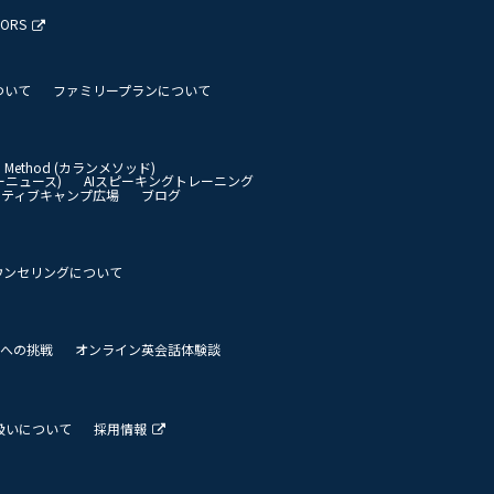
TORS
ついて
ファミリープランについて
an Method (カランメソッド)
イリーニュース)
AIスピーキングトレーニング
イティブキャンプ広場
ブログ
ウンセリングについて
 世界への挑戦
オンライン英会話体験談
扱いについて
採用情報