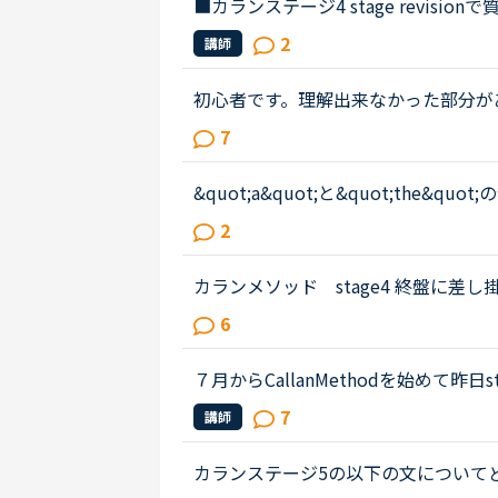
■カランステージ4 stage revisio
e revisionに入りました。レッ
2
講師
るのですが該当箇所が見当たりま...
初心者です。理解出来なかった部分があり、教えて
out Gabriella's birthday party. James
7
weekend.James How was t...
&quot;a&quot;と&quot;th
ください。カラン９です770 The differenc
2
excuse&quot;(n) is that &quot;excus.
カランメソッド stage4 終盤に差
くつか疑問があります。教えていただ
6
し訳ありません。1、これまで、stag..
７月からCallanMethodを始めて昨日sta
平均Lesson数程度で終えたのですが、s
7
講師
す。毎日2コマLessonを受講し、Les...
カランステージ5の以下の文についてど