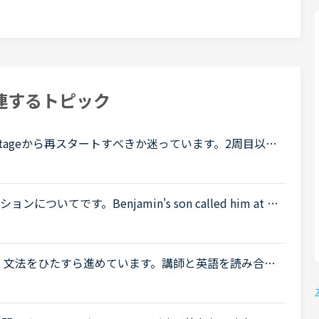
連するトピック
tageから再スタートすべきか迷っています。2周目以降
れましたか？１）1周目をスタートしたstage２）2周目
てです。Benjamin's son called him at hi
 a meeting. Benjamin &quot;What did my son say?&qu
く文法をひたすら進めています。講師と英語を読み合
しマンネリしてきたので、side by sideをやってみ