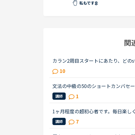
8
私もです
関
カラン2周目スタートにあたり、どのs
の方は戻るstageをどうやって判断さ
10
をスタートしたstageとその判断理...
文法の中級の50のショートカンバセーションについ
s law firm while he was busy having
1
講師
ot; Secretary &quot;He sai...
1ヶ月程度の超初心者です。毎日楽し
い、発音を正して頂き楽しいのですが、少
7
講師
たのですが、、、side by sideにつ...