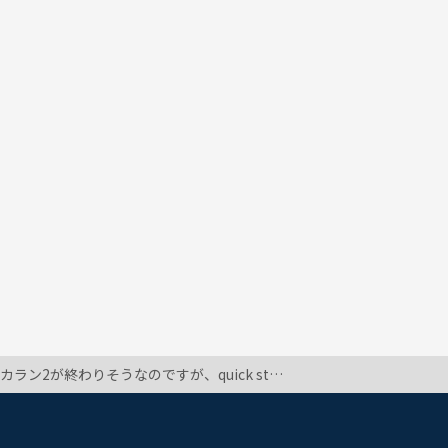
。「よくある質問」を検索したのですが、よく分からなかったので質問させて頂きました。 どのように行われるのか、予習が必要か、どれくらい難しいのか、不安でいっぱいです…。