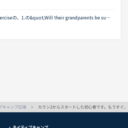
 if you want to make a lot of money ?回答 If you★
eの、1.の&quot;Will their grandparents be surp
 hope so.&quot;なのですが、&quot;Yes, they will.
ブキャンプ広場
カラン2からスタートした初心者です。もうすぐ、カラン2が終わりそうなのですが、quick stage revision と、full stage revisionはどのように行われるのでしょうか
ネイティブキャンプ