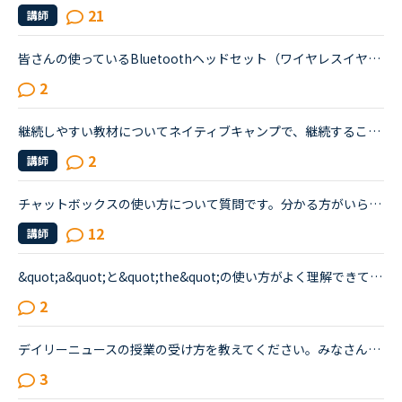
21
講師
皆さんの使っているBluetoothヘッドセット（ワイヤレスイヤホンマイク）を教えてください！最近、パソコンの挙動が怪しくなってきたため、Android版のアプリを使い始めました。すると、①スマホのマイク＆イヤホン...
2
継続しやすい教材についてネイティブキャンプで、継続することが苦手な僕に継続できるコツと、継続しやすい教材を教えてください！英語力はまあまあ、中学生です。よろしくお願いします。(ko**)
2
講師
チャットボックスの使い方について質問です。分かる方がいらっしゃっいましたら、是非教えてください！いつもPC、windows 10でレッスンを受けています。チャットボックスに入力しようと、カーソルを合わせると、...
12
講師
&quot;a&quot;と&quot;the&quot;の使い方がよく理解できていないので、どなたか教えてください。カラン９です770 The difference between &quot;excuse&quot;(v) and &quot;excuse&quot;(n) is that &quot;excus...
2
デイリーニュースの授業の受け方を教えてください。みなさんオーディオを聞いている間、カメラをオンにしていると、なんだか、先生の表情や自分の表情など、なんだか気が散りませんか？あの雰囲気を皆さんどうし...
3