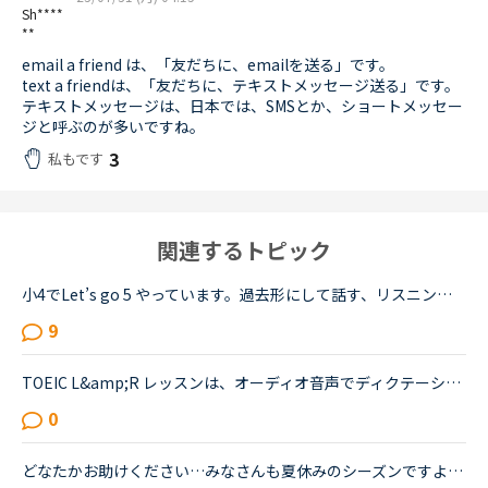
Sh****
**
email a friend は、「友だちに、emailを送る」です。
text a friendは、「友だちに、テキストメッセージ送る」です。
テキストメッセージは、日本では、SMSとか、ショートメッセー
ジと呼ぶのが多いですね。
3
私もです
関連するトピック
小4でLet’s go 5 やっています。過去形にして話す、リスニングは得意です。Let’s go 5 じゃない方がいいですか?皆さん、小学生の方は何をやってますか?これの他にリップルやってます英語がみんなに抜かされそうで...
9
TOEIC L&amp;R レッスンは、オーディオ音声でディクテーションをするなど、リスニングのトレーニングにも有用というようなコメントをこちらの掲示板で読んで、最近たくさん受講するようになりました。600点コース...
0
どなたかお助けください…みなさんも夏休みのシーズンですよね。私は、「夏休みになったら絶対やる！」と思ってて、いざやる時になるとやりたくない…となってしまうそんな者です。楽しい教材ってありませんか?そし...