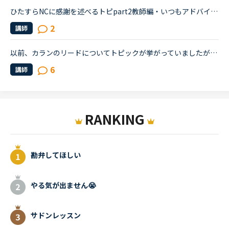
ひたすらNCに感謝を述べるトピpart2教師編・いつもアドバイスしてくれてありがとう・楽しく勉強できるように勉強を進めてくれてありがとう・なにかあるたび最近の近況と応援をありがとう・いつも夜遅くまでありが...
2
講師
以前、カランのリードについてトピックが挙がっていましたが、私もずっと悩んでいることがあり、ご相談させてください。お気に入りのカラン講師なのですが、リードが区切り型なので、テンポが合わないなあと感じ...
6
講師
RANKING
勘弁してほしい
やる気が出ません😭
サドンレッスン