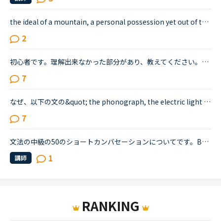
the ideal of a mountain, a personal possession yet out of this world, unattainable… brooding over a country and a people which would shape the rest of my life.&quot; の意味を教えて下さい。デイリー...
2
初心者です。理解出来なかった部分があり、教えてください。James is asking Charlotte about Gabriella's birthday party. James When was Gabriella's birthday?Charlotte It was last weekend.James How was t...
7
なぜ、以下の文の&quot; the phonograph, the electric light bulb, alkaline storage batteries and the motion picture camera&quot;の中の&quot;alkaline storage batteries&quot;だけが、theのつかない複数で...
7
文法の中級の50のショートカンバセーションについてです。Benjamin's son called him at his law firm while he was busy having a meeting. Benjamin &quot;What did my son say?&quot; Secretary &quot;He sai...
1
講師
RANKING