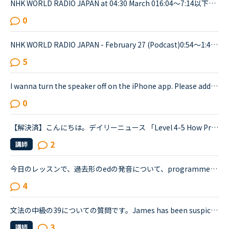
NHK WORLD RADIO JAPAN at 04:30 March 016:04～7:14以下が音声をディクテーションしたものでしたが、音源が削除されてしまったので、このトピック自体をスルーしてください。An international research team of ...
0
NHK WORLD RADIO JAPAN - February 27 (Podcast)0:54～1:49The Japanese government is studying additional measures to prop up the tourist industry and smaller businesses hit hard by the spread of a ne...
5
I wanna turn the speaker off on the iPhone app. Please add a function to kill the speaker on the app.Very loud voice of tutors is coming from the speaker while tutors can not be hearing voice of us...
0
【解決済】こんにちは。デイリーニュース 「Level 4-5 How Processed Food Helped Humanity」 の第2パラグラフ、The small size of teeth in early humans can only be explained by food becoming easier to eat...
2
講師
今日のレッスンで、過去形のedの発音について、programmedやbeamedのようにmのあとにedが続く場合は、最後の部分は（ｂ）のように発音すると先生が説明し、programmed(b)とチャットボックスに書き入れ、プログラ...
4
文法の中級の39についての質問です。James has been suspicious about Andrew's strange behavior lately.James「 Frankly, I don't know why you are still going to that farm. You were only going there for ...
3
講師