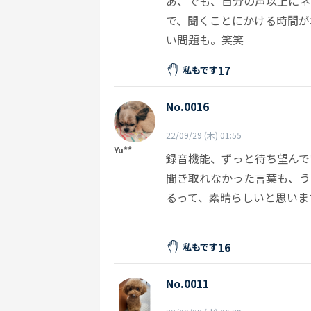
あ、でも、自分の声以上にネ
で、聞くことにかける時間が
い問題も。笑笑
17
私もです
No.0016
22/09/29 (木) 01:55
Yu**
録音機能、ずっと待ち望んで
聞き取れなかった言葉も、う
るって、素晴らしいと思いま
16
私もです
No.0011