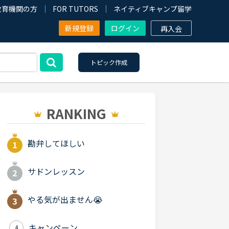
教育機関の方
FOR TUTORS
ネイティブキャンプ留学
新規登録
ログイン
再入会
トピック作成
RANKING
勘弁してほしい
サドンレッスン
やる気が出ません😭
キャンペーン
4