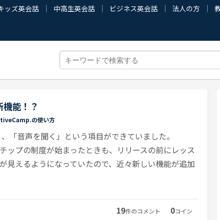
キッズ英会話
中高生英会話
ビジネス英会話
法人の方
新機能！？
ativeCamp.の使い方
ら、「音声を聞く」という項目ができていました。
チップの制度が始まったときも、リリースの前にレッス
が見えるようになっていたので、近々新しい機能が追加
19
0
件のコメント
コイン