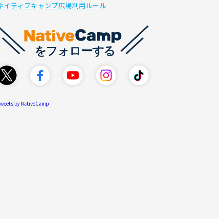
ネイティブキャンプ広場利用ルール
weets by NativeCamp