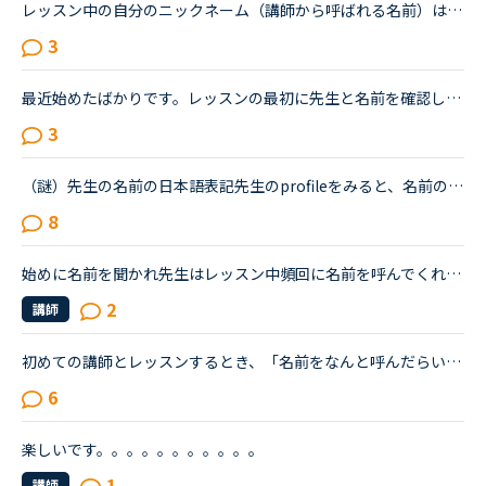
レッスン中の自分のニックネーム（講師から呼ばれる名前）はどのようにされていますか？私は自分の名前そのままにしているのですが「難しくてうまく発音できなくてごめんね」と謝られてしまい、こちらの方こそ申...
3
最近始めたばかりです。レッスンの最初に先生と名前を確認し合いますが、先生の名前を会話中に呼んだことはありません。もっと呼ぶべきでしょうか。みなさんは先生の名前をレッスンの中でどのくらい呼んでいますか？
3
（謎）先生の名前の日本語表記先生のprofileをみると、名前の横にカタカナ表記があります。例 Jhane ジヘーンこれが結構な割合で間違えているように思います。例に書いた 「Jhane」は、「ジヘーン」ではなく...
8
始めに名前を聞かれ先生はレッスン中頻回に名前を呼んでくれますが、私は緊張していて一度も先生の名前を呼ばず終わることもあります。最近それは失礼かなと思ったりするのですが皆さんどうされていますか？
2
講師
初めての講師とレッスンするとき、「名前をなんと呼んだらいいか」と必ず確認されますよね。あれって、時間の無駄だと思うのですが、みなさんはどうですか？自分のプロフィールや過去のデータに記録しておいても...
6
楽しいです。。。。。。。。。。。
1
講師