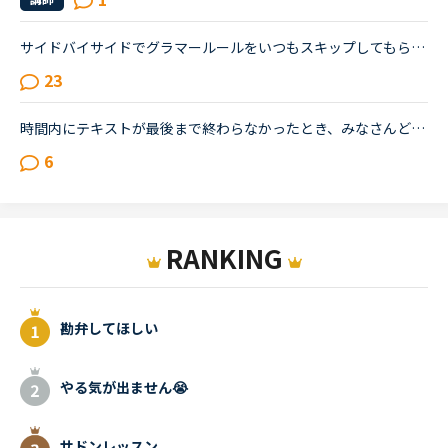
サイドバイサイドでグラマールールをいつもスキップしてもらいます。最初のうちは全部言われるがままやってましたが、英語で説明されてもちんぷんかんぷん。。とまでは言わなくても、やっぱりわかりにくいです、...
23
時間内にテキストが最後まで終わらなかったとき、みなさんどうされてますか？次の違う先生とやりますか？それとも同じ先生の授業を連続でとりますか？私は同じ先生の授業を連続でとりたいなと思うのですが、最後...
6
RANKING
勘弁してほしい
やる気が出ません😭
サドンレッスン