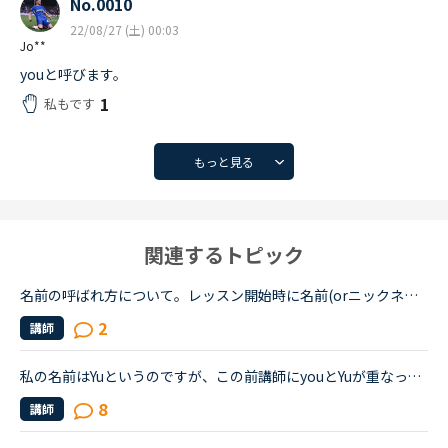
No.0010
22/08/27 (土) 00:03
Jo**
youと呼びます。
1
私もです
もっと見る
関連するトピック
名前の呼ばれ方について。レッスン開始時に名前(orニックネーム)で呼んでほしいか、さん付けで呼ばれたいか聞かれるかと思いますが皆さんはどちらにしていますか？私は名前呼び捨てで呼んで貰っています。さん付...
2
講師
私の名前はYuというのですが、この前講師にyouとYuが重なって言うのが難しいから、違う名前で呼んでいい？と言われました。私は全然構わなかったのですが、やはりゆうという名前は言いにくいのでしょうか？？どう...
8
講師