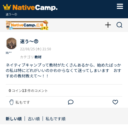
迷う〜🤨
迷う〜🤨
22/08/25 (木) 21:50
Mi**
カテゴリ
教材
ネイティブキャンプって教材がたくさんあるから、始めたばっか
の私は特にどれがいいのかわからなくて迷ってしまいます おす
すめの教材教えて〜！！
0
13
コイン
件のコメント
私もです
新しい順
古い順
私もです順