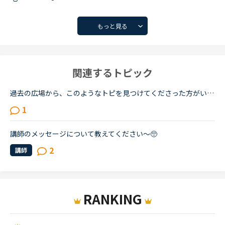
もっと見る
関連するトピック
過去の広場から、このようなトピを見つけてくださった方がいらっしゃって、そのまま運営に投げかけてみました。返答を待ちたいと思います。いい加減、自分がストーカーみたくなっていて、私って暇人。我ながらア...
1
講師のメッセージについて教えてください〜🥺
2
講師
RANKING