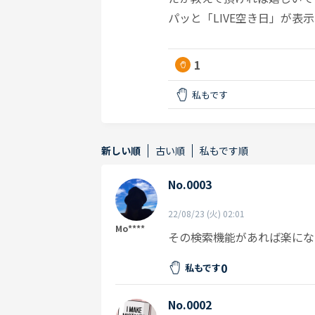
パッと「LIVE空き日」が表
1
私もです
新しい順
古い順
私もです順
No.0003
22/08/23 (火) 02:01
Mo****
その検索機能があれば楽にな
0
私もです
No.0002