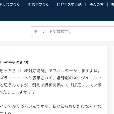
キッズ英会話
中高生英会話
ビジネス英会話
法人の方
ativeCamp.の使い方
と思ったら「LIVE対応講師」でフィルターかけますよね。
師がズラーーーーっと表示されて、講師別のスケジュール→
と思うんですが、例えば講師関係なく「LIVEレッスン予
けれたりしますか？？
イチ分かりづらいんですが、私が知らないだけならどな
す！🙏