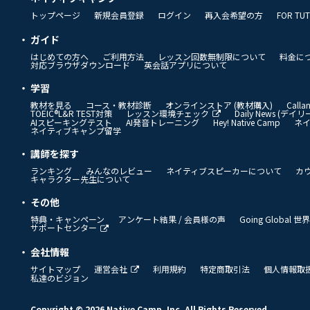
トップページ
新規会員登録
ログイン
再入会希望の方
FOR TU
ガイド
はじめての方へ
ご利用方法
レッスン回数無制限について
料金に
対応ブラウザダウンロード
英会話アプリについて
学習
教材を見る
コース・教材診断
オンラインストア (教材購入)
Call
TOEIC®L&R TEST対策
レッスン環境チェック
Daily News (デ
AIスピーキングテスト
AI発音トレーニング
Hey! Native Camp
ネ
ネイティブキャンプ留学
講師を探す
ランキング
みんなのレビュー
ネイティブスピーカーについて
カ
キャラクター先生について
その他
特典・キャンペーン
アンケート結果 / 会員様の声
Going Global
サポートセンター
会社情報
サイトマップ
運営会社
利用規約
特定商取引法
個人情報取
私達のビジョン
Copyright © 2026 Native Camp, Inc. All Rights Reserved.