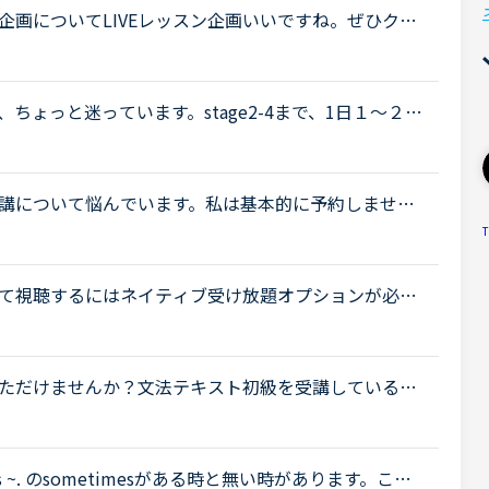
ン企画についてLIVEレッスン企画いいですね。ぜひクリ
時間に予約しようとしようとしても、予約スケジュー
ょっと迷っています。stage2-4まで、1日１～２レ
、ナショナルジオグラフィック、5分間単語クイズなど
講について悩んでいます。私は基本的に予約しませ
したいと思えば好きな時に出来ると言う事と、コイン
T
.
ついて視聴するにはネイティブ受け放題オプションが必要
予約して受講するにもオプションに入っている必要がある
ただけませんか？文法テキスト初級を受講しているの
えれることがほぼありません。Exerciseの答えをレ
.
sometimes ~. のsometimesがある時と無い時があります。この