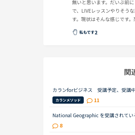
無いと思います。だいぶ前に
で、LIVEレッスンやりそ
す。現状はそんな感じです。
2
私もです
関
カランforビジネス 受講予定、受講
11
カランメソッド
National Geographic を
で受講しているのはカランメソッドで
8
世界一周旅行、TOEIC600、スタサプ..