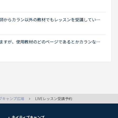
つけると言われたのですが、以下２つの例は両方過去にあっ
師からカラン以外の教材でもレッスンを受講している
e8で、これまでカラン以外のレッスンはほとんどサドン
ていますが、使用教材のどのページであるとかカランなら
ですか？ 視聴する、をタッチして進めていくとみえ
ブキャンプ広場
LIVEレッスン受講予約
ネイティブキャンプ