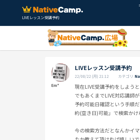
LIVEレッスン受講予約
LIVEレッスン受講予約
22/08/22 (月) 21:12
カテゴリ
N
Em*
現在LIVE受講予約をしよう
でもあくまでLIVE対応講
予約可能日確認という手順だ
約(空き日)可能」で検索か
今の検索方法だとなんかイマ
たか教えて頂ければ嬉しいで