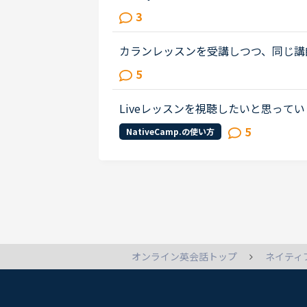
違いは過去の時はsometimesを
3
た出来事についてと思うのですが、...
カランレッスンを受講しつつ、同じ講
かたにお尋ねします。私は現状stag
5
で様々な講師から受講していました...
Liveレッスンを視聴したいと思っ
どのステージなのかはどこでわかるの
5
NativeCamp.の使い方
るのでしょうか？せっかくなので自...
ネイティ
オンライン英会話トップ