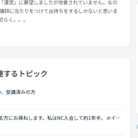
「運営」に要望しましたが改善されていません。なの
うな講師に当たりをつけて出待ちをするしかないと思いま
恐らく。。。
連するトピック
中、受講済みの方
受講されている方にお尋ねします。私はNC入会して約1年半、メイン
、ほぼ毎日受講しています。それ以外には不定期で、
.