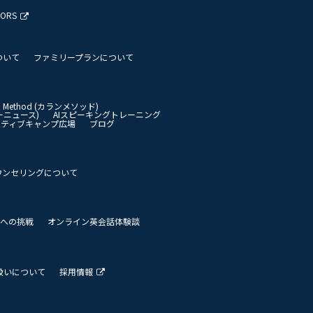
TORS
ついて
ファミリープランについて
an Method (カランメソッド)
イリーニュース)
AIスピーキングトレーニング
イティブキャンプ広場
ブログ
ウンセリングについて
 世界への挑戦
オンライン英会話体験談
扱いについて
採用情報