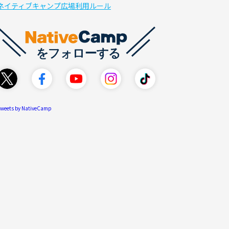
ネイティブキャンプ広場利用ルール
weets by NativeCamp