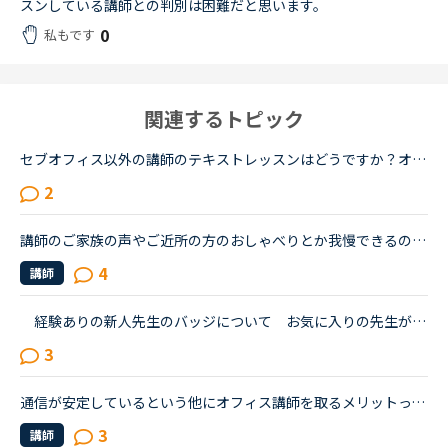
スンしている講師との判別は困難だと思います。
0
私もです
関連するトピック
セブオフィス以外の講師のテキストレッスンはどうですか？オフィス勤務以外の講師のテキストレッスンをほとんど受けたことがないので質問しますセブオフィス勤務のフィリピン人講師みたいに採用前にある程度講習...
2
講師のご家族の声やご近所の方のおしゃべりとか我慢できるのですが、同じ部屋で講師の家族やお友達が同じくネイティブキャンプでレッスンをしている声が大きくて、レッスンに集中できないことが多々あります。オ...
4
講師
経験ありの新人先生のバッジについて お気に入りの先生が、ホームベースティーチャとなって帰ってきました。そういう場合新人扱いとなるのは他の方で知っていました。彼女はビジネスカラン以外ほとんどのバッ...
3
通信が安定しているという他にオフィス講師を取るメリットってありますか？ある講師に話した内容が他のオフィス講師も知っていたりすると、少し不愉快な気持ちがするのでホームベースの講師だけを受講しようかと...
3
講師