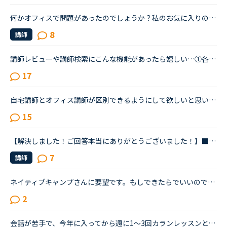
何かオフィスで問題があったのでしょうか？私のお気に入りの先生3人がオフィスを辞めて、ホームベースになりました。これからも変わらず続けてレッスンをしてくれたらいいのですが・・・・。いい先生がどんどんい...
8
講師
講師レビューや講師検索にこんな機能があったら嬉しい…①各レビューがどのコース（教材）を受講したのかが分かるアイコン表示。 教材ごとに絞り込んで表示できたらさらに◎②個人的なメッセージを非表示にする機能...
17
自宅講師とオフィス講師が区別できるようにして欲しいと思いませんか。昨日の講師は写真も紹介ビデオもオフィス講師と同じだったので、接続したら自宅講師でした。回線状況が悪く2度も途切れてまともなレッスンに...
15
【解決しました！ご回答本当にありがとうございました！】■効果的なカランレッスンの進め方について2020年1月からネイティブキャンプを始め、現在カランレッスンはステージ4の全復習直前段階です。毎回どうしても...
7
講師
ネイティブキャンプさんに要望です。もしできたらでいいのですが、「この講師は予約が入ってるため○：○○までのレッスンになります」の講師には、ホームページから見て分かるように、違う色のマルを加えて頂くと（...
2
会話が苦手で、今年に入ってから週に1〜3回カランレッスンと、週1の5minを受講しています。カランは1から始めレベル3、5minは日本人の先生で、私の言いたいことをくみ取ってくれながら、なんとか進めているという...