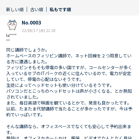
新しい順
古い順
私もです順
No.0003
22/08/17 (水) 21:30
ta****
**
同じ講師でしょうか。
ホームベースのフィリピン講師で、ネット回線を２つ用意してい
る方に遭遇しました。
フィリピンそもそも停電の多い国ですが、コールセンターが多く
入っているセブのITパークの近くに住んでいるので、電力が安定
していて、停電の心配はないそうです。
生徒によってヘッドセットも使い分けているそうです。
パソコンだとこっちのヘッドセットは声が小さくなる、とか熟知
されていました。
また、毎日英語で映画を観ているとかで、発音も良かったです。
以前、たまたま代替講師で当たることが多かったですが、今は予
約でいっぱいです。
そんな講師なら、オフィスベースでなくても安心して予約出来ま
す。
普段は、オフィスかホームかは、服装、ビデオでなんとなく見分