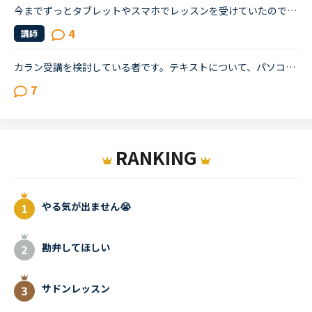
今までずっとタブレットやスマホでレッスンを受けていたのですが、パソコンを新しくしたことにより、カメラもついたので、パソコンでも受講し始めました。ただ、操作や画面に慣れていないこともあり、なかなか使...
4
講師
カラン受講を検討している者です。テキストについて、パソコンで受講する場合は紙媒体かe-bookでのテキストを購入する必要がありますが、アプリを使用する場合（タブレット、スマホ等？）は購入しなくても画面に...
7
RANKING
やる気が出ません😭
勘弁してほしい
サドンレッスン