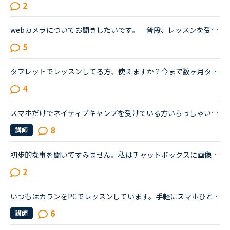
2
webカメラについてお聞きしたいです。 普段、レッスンを受けるのにスマホの時もあればデスクトップPCの時もあります。webカメラは家電量販店で買った5000円位のものです。（メーカー等すみません今不明なのです...
5
タブレットでレッスンしてる方、使えますか？今まで数ヶ月タブレットを使用してましたが急にマイクとカメラが使えず、全くレッスンできません。問い合わせしてみましたが、最近フィリピンのサーバーの不具合と回...
4
スマホだけでネイティブキャンプを受けている方いらっしゃいますか？学習のためにはPCの方が良いのでしょうか？ノートパソコンは持っているのですが、Wi-Fiの接続が悪いのか、すごく遅くてパソコンで受けるのは無...
8
講師
初歩的な事を聞いてすみません。私はチャットボックスに画像が載せれません。もちろん画素数も小さくしています。私のやり方は、①添付ファイルのマークをクリック→ディスクトップにある画像を選択（jpg) 結果→画...
2
いつもはカランをPCでレッスンしています。手軽にスマホひとつでもできるのかな?と思うのですが、ただでさえ緊張してしまうたちなので、画面が小さいと余計に不安です。意外と声を出してレッスンできる環境という...
6
講師