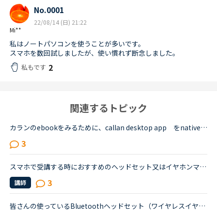
No.0001
22/08/14 (日) 21:22
Mi**
私はノートパソコンを使うことが多いです。
スマホを数回試しましたが、使い慣れず断念しました。
2
私もです
関連するトピック
カランのebookをみるために、callan desktop app をnativecampのホームページの方法に沿ってダウンロードしました。pcにインストールし、デスクトップ上にアイコンが出来ました。アイコンをクリックしても、無反...
3
スマホで受講する時におすすめのヘッドセット又はイヤホンマイクはありますか?初めまして。トライアル期間が終わり、今日から正式にNCに入会した者です。普段はノートパソコンで受講しているのですが、無線Wi-Fi...
3
講師
皆さんの使っているBluetoothヘッドセット（ワイヤレスイヤホンマイク）を教えてください！最近、パソコンの挙動が怪しくなってきたため、Android版のアプリを使い始めました。すると、①スマホのマイク＆イヤホン...