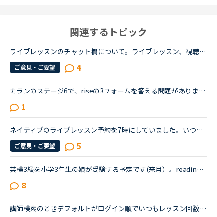
関連するトピック
ライブレッスンのチャット欄について。ライブレッスン、視聴者、受講者ともに体験してみました。結構楽しかったのですが、視聴者側の時に現れたチャットの存在意義がわかりません。受講者も先生も視聴者チャット...
4
ご意見・ご要望
カランのステージ6で、riseの3フォームを答える問題がありました。NewWorkのListenで講師に「ライセン」(カタカナ発音表記ですみません)と言われて「？？？」となりましたが、なんどか聞き取れないでいるうちに、...
1
ネイティブのライブレッスン予約を7時にしていました。いつもiPadで受講していますが、「予約に進む」以降が進めません。これは他の方がおっしゃっている、PCからだとネイティブのライブレッスンが視聴出来たと言...
5
ご意見・ご要望
英検3級を小学3年生の娘が受験する予定です(来月）。reading/listening/speakingにかかわる問題は8割がた出来るのですが、記述問題が全く出来ません・・・(What ' your favorite food?等の質問に30字前後で答えを...
8
講師検索のときデフォルトがログイン順でいつもレッスン回数順か評価順に変更しています。ログイン順の検索に需要ありますか。ログイン順で講師を検索される方いたら、理由教えてください。