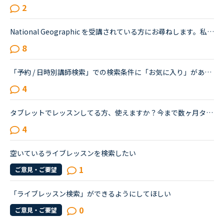
2
National Geographic を受講されている方にお尋ねします。私はNC入会して約1年半、メインで受講しているのはカランメソッドで、ほぼ毎日受講しています。それ以外には不定期で、世界一周旅行、TOEIC600、スタサプ...
8
「予約 / 日時別講師検索」での検索条件に「お気に入り」があるとあったらいいなと思いませんか？現在は検索条件として指定できる特徴として「NEW」「日本語OK」「フリートークが得意」の3つがありますが、これに...
4
タブレットでレッスンしてる方、使えますか？今まで数ヶ月タブレットを使用してましたが急にマイクとカメラが使えず、全くレッスンできません。問い合わせしてみましたが、最近フィリピンのサーバーの不具合と回...
4
空いているライブレッスンを検索したい
1
ご意見・ご要望
「ライブレッスン検索」ができるようにしてほしい
0
ご意見・ご要望